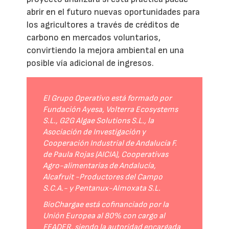
abrir en el futuro nuevas oportunidades para
los agricultores a través de créditos de
carbono en mercados voluntarios,
convirtiendo la mejora ambiental en una
posible vía adicional de ingresos.
El Grupo Operativo está formado por
Fundación Ayesa, Volterra Ecosystems
S.L., G2G Algae Solutions S.L., la
Asociación de Investigación y
Cooperación Industrial de Andalucía F.
de Paula Rojas (AICIA), Cooperativas
Agro-alimentarias de Andalucía,
Alcafruit -Productores del Campo
S.C.A.- y Pentanux-Almoxata S.L.
BioChargae está cofinanciado por la
Unión Europea al 80% con cargo al
FEADER, siendo la autoridad encargada