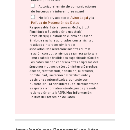
interempresas.net
Autorizo el envío de comunicaciones
de terceros vía interempresas.net
He leído y acepto el
Aviso Legal
y la
Política de Protección de Datos
Responsable:
Interempresas Media, S.L.U.
Finalidades:
Suscripción a nuestra(s)
newsletter(s). Gestión de cuenta de usuario.
Envío de emails relacionados con la misma o
relativos a intereses similares o
asociados.
Conservación:
mientras dure la
relación con Ud., o mientras sea necesario para
llevar a cabo las finalidades especificadas
Cesión:
Los datos pueden cederse a otras
empresas del
grupo
por motivos de gestión interna.
Derechos:
Acceso, rectificación, oposición, supresión,
portabilidad, limitación del tratatamiento y
decisiones automatizadas:
contacte con
nuestro DPD
. Si considera que el tratamiento no
se ajusta a la normativa vigente, puede presentar
reclamación ante la
AEPD
.
Más información:
Política de Protección de Datos