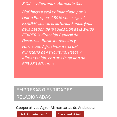
S.C.A.- y Pentanux-Almoxata S.L.
BioChargae está cofinanciado por la
Unión Europea al 80% con cargo al
FEADER, siendo la autoridad encargada
de la gestión de la aplicación de la ayuda
FEADER la dirección General de
Desarrollo Rural, Innovación y
Formación Agroalimentaria del
Ministerio de Agricultura, Pesca y
Alimentación, con una inversión de
599.383,59 euros.
EMPRESAS O ENTIDADES
RELACIONADAS
Cooperativas Agro-Alimentarias de Andalucía
Solicitar información
Ver stand virtual