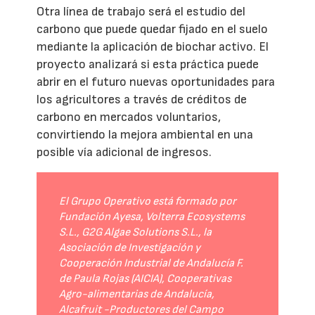
Otra línea de trabajo será el estudio del
carbono que puede quedar fijado en el suelo
mediante la aplicación de biochar activo. El
proyecto analizará si esta práctica puede
abrir en el futuro nuevas oportunidades para
los agricultores a través de créditos de
carbono en mercados voluntarios,
convirtiendo la mejora ambiental en una
posible vía adicional de ingresos.
El Grupo Operativo está formado por
Fundación Ayesa, Volterra Ecosystems
S.L., G2G Algae Solutions S.L., la
Asociación de Investigación y
Cooperación Industrial de Andalucía F.
de Paula Rojas (AICIA), Cooperativas
Agro-alimentarias de Andalucía,
Alcafruit -Productores del Campo