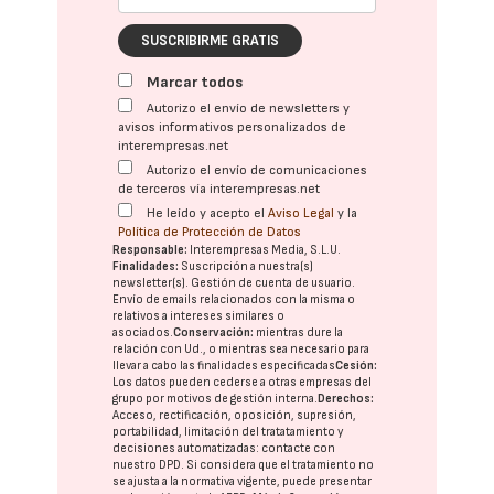
SUSCRIBIRME GRATIS
Marcar todos
Autorizo el envío de newsletters y
avisos informativos personalizados de
interempresas.net
Autorizo el envío de comunicaciones
de terceros vía interempresas.net
He leído y acepto el
Aviso Legal
y la
Política de Protección de Datos
Responsable:
Interempresas Media, S.L.U.
Finalidades:
Suscripción a nuestra(s)
newsletter(s). Gestión de cuenta de usuario.
Envío de emails relacionados con la misma o
relativos a intereses similares o
asociados.
Conservación:
mientras dure la
relación con Ud., o mientras sea necesario para
llevar a cabo las finalidades especificadas
Cesión:
Los datos pueden cederse a otras
empresas del
grupo
por motivos de gestión interna.
Derechos:
Acceso, rectificación, oposición, supresión,
portabilidad, limitación del tratatamiento y
decisiones automatizadas:
contacte con
nuestro DPD
. Si considera que el tratamiento no
se ajusta a la normativa vigente, puede presentar