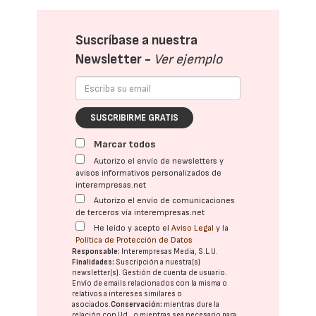
Suscríbase a nuestra
Newsletter -
Ver ejemplo
SUSCRIBIRME GRATIS
Marcar todos
Autorizo el envío de newsletters y
avisos informativos personalizados de
interempresas.net
Autorizo el envío de comunicaciones
de terceros vía interempresas.net
He leído y acepto el
Aviso Legal
y la
Política de Protección de Datos
Responsable:
Interempresas Media, S.L.U.
Finalidades:
Suscripción a nuestra(s)
newsletter(s). Gestión de cuenta de usuario.
Envío de emails relacionados con la misma o
relativos a intereses similares o
asociados.
Conservación:
mientras dure la
relación con Ud., o mientras sea necesario para