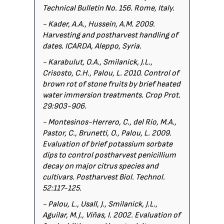
Technical Bulletin No. 156. Rome, Italy.
- Kader, A.A., Hussein, A.M. 2009.
Harvesting and postharvest handling of
dates. ICARDA, Aleppo, Syria.
- Karabulut, O.A., Smilanick, J.L.,
Crisosto, C.H., Palou, L. 2010. Control of
brown rot of stone fruits by brief heated
water immersion treatments. Crop Prot.
29:903-906.
- Montesinos-Herrero, C., del Río, M.A.,
Pastor, C., Brunetti, O., Palou, L. 2009.
Evaluation of brief potassium sorbate
dips to control postharvest penicillium
decay on major citrus species and
cultivars. Postharvest Biol. Technol.
52:117-125.
- Palou, L., Usall, J., Smilanick, J.L.,
Aguilar, M.J., Viñas, I. 2002. Evaluation of