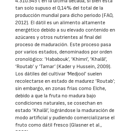
4.310.545 t en la última década, si bien ésta
tan solo supuso el 0,14% del total de la
producción mundial para dicho periodo (FAO,
2012). El dátil es un alimento altamente
energético debido a su elevado contenido en
azúcares y otros nutrientes al final del
proceso de maduración. Este proceso pasa
por varios estados, denominados por orden
cronológico: ‘Hababouk’, ‘Khimri’, ‘Khalâl’,
‘Routab’ y ‘Tamar’ (Kader y Hussein, 2009).
Los dátiles del cultivar ‘Medjool’ suelen
recolectarse en estado de madurez ‘Routab’;
sin embargo, en zonas frías como Elche,
debido a que la fruta no madura bajo
condiciones naturales, se cosechan en
estado ‘Khalâl’, lográndose la maduración de
modo artificial y pudiendo comercializarse el
fruto como dátil fresco (Glasner et al.,