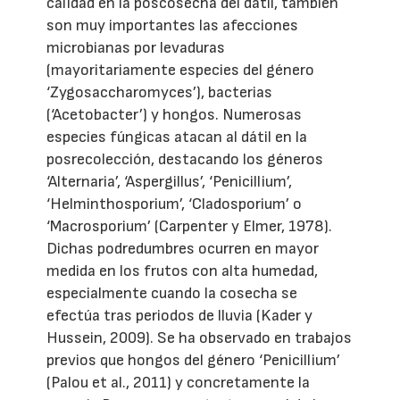
calidad en la poscosecha del dátil, también
son muy importantes las afecciones
microbianas por levaduras
(mayoritariamente especies del género
‘Zygosaccharomyces’), bacterias
(‘Acetobacter’) y hongos. Numerosas
especies fúngicas atacan al dátil en la
posrecolección, destacando los géneros
‘Alternaria’, ‘Aspergillus’, ‘Penicillium’,
‘Helminthosporium’, ‘Cladosporium’ o
‘Macrosporium’ (Carpenter y Elmer, 1978).
Dichas podredumbres ocurren en mayor
medida en los frutos con alta humedad,
especialmente cuando la cosecha se
efectúa tras periodos de lluvia (Kader y
Hussein, 2009). Se ha observado en trabajos
previos que hongos del género ‘Penicillium’
(Palou et al., 2011) y concretamente la