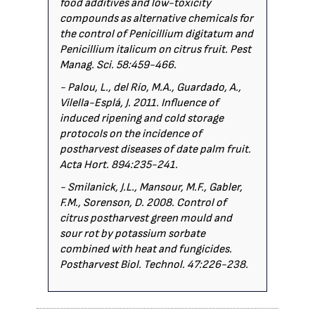
food additives and low-toxicity
compounds as alternative chemicals for
the control of Penicillium digitatum and
Penicillium italicum on citrus fruit. Pest
Manag. Sci. 58:459-466.
- Palou, L., del Río, M.A., Guardado, A.,
Vilella-Esplá, J. 2011. Influence of
induced ripening and cold storage
protocols on the incidence of
postharvest diseases of date palm fruit.
Acta Hort. 894:235-241.
- Smilanick, J.L., Mansour, M.F., Gabler,
F.M., Sorenson, D. 2008. Control of
citrus postharvest green mould and
sour rot by potassium sorbate
combined with heat and fungicides.
Postharvest Biol. Technol. 47:226-238.