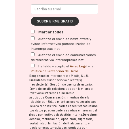
SUSCRIBIRME GRATIS
Marcar todos
Autorizo el envío de newsletters y
avisos informativos personalizados de
interempresas.net
Autorizo el envío de comunicaciones
de terceros vía interempresas.net
He leído y acepto el
Aviso Legal
y la
Política de Protección de Datos
Responsable:
Interempresas Media, S.L.U.
Finalidades:
Suscripción a nuestra(s)
newsletter(s). Gestión de cuenta de usuario.
Envío de emails relacionados con la misma o
relativos a intereses similares o
asociados.
Conservación:
mientras dure la
relación con Ud., o mientras sea necesario para
llevar a cabo las finalidades especificadas
Cesión:
Los datos pueden cederse a otras
empresas del
grupo
por motivos de gestión interna.
Derechos:
Acceso, rectificación, oposición, supresión,
portabilidad, limitación del tratatamiento y
decisiones automatizadas:
contacte con