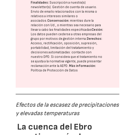
Finalidades:
Suscripción a nuestra(s)
newsletter(s). Gestión de cuenta de usuario.
Envío de emails relacionados con la misma o
relativos a intereses similares o
asociados.
Conservación:
mientras dure la
relación con Ud., o mientras sea necesario para
llevar a cabo las finalidades especificadas
Cesión:
Los datos pueden cederse a otras
empresas del
grupo
por motivos de gestión interna.
Derechos:
Acceso, rectificación, oposición, supresión,
portabilidad, limitación del tratatamiento y
decisiones automatizadas:
contacte con
nuestro DPD
. Si considera que el tratamiento no
se ajusta a la normativa vigente, puede presentar
reclamación ante la
AEPD
.
Más información:
Política de Protección de Datos
Efectos de la escasez de precipitaciones
y elevadas temperaturas
La cuenca del Ebro