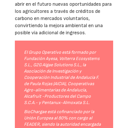
abrir en el futuro nuevas oportunidades para
los agricultores a través de créditos de
carbono en mercados voluntarios,
convirtiendo la mejora ambiental en una
posible vía adicional de ingresos.
El Grupo Operativo está formado por
Fundación Ayesa, Volterra Ecosystems
S.L., G2G Algae Solutions S.L., la
Asociación de Investigación y
Cooperación Industrial de Andalucía F.
de Paula Rojas (AICIA), Cooperativas
Agro-alimentarias de Andalucía,
Alcafruit -Productores del Campo
S.C.A.- y Pentanux-Almoxata S.L.
BioChargae está cofinanciado por la
Unión Europea al 80% con cargo al
FEADER, siendo la autoridad encargada