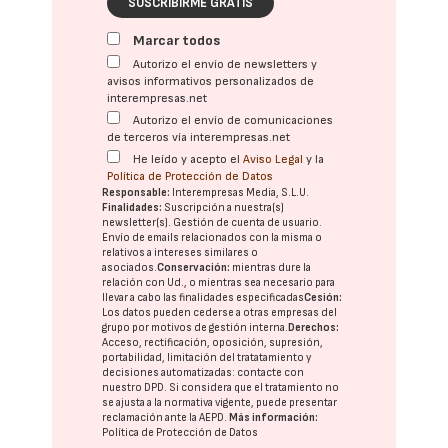
SUSCRIBIRME GRATIS
Marcar todos
Autorizo el envío de newsletters y
avisos informativos personalizados de
interempresas.net
Autorizo el envío de comunicaciones
de terceros vía interempresas.net
He leído y acepto el
Aviso Legal
y la
Política de Protección de Datos
Responsable:
Interempresas Media, S.L.U.
Finalidades:
Suscripción a nuestra(s)
newsletter(s). Gestión de cuenta de usuario.
Envío de emails relacionados con la misma o
relativos a intereses similares o
asociados.
Conservación:
mientras dure la
relación con Ud., o mientras sea necesario para
llevar a cabo las finalidades especificadas
Cesión:
Los datos pueden cederse a otras
empresas del
grupo
por motivos de gestión interna.
Derechos:
Acceso, rectificación, oposición, supresión,
portabilidad, limitación del tratatamiento y
decisiones automatizadas:
contacte con
nuestro DPD
. Si considera que el tratamiento no
se ajusta a la normativa vigente, puede presentar
reclamación ante la
AEPD
.
Más información:
Política de Protección de Datos