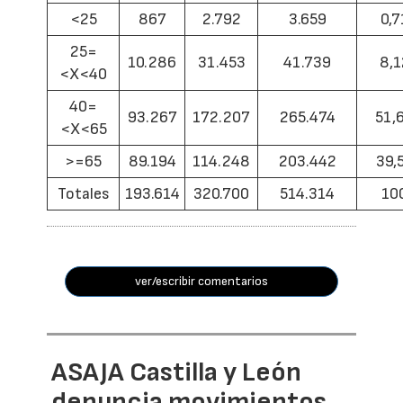
<25
867
2.792
3.659
0,7
25=
10.286
31.453
41.739
8,1
<X<40
40=
93.267
172.207
265.474
51,
<X<65
>=65
89.194
114.248
203.442
39,
Totales
193.614
320.700
514.314
10
ver/escribir comentarios
ASAJA Castilla y León
denuncia movimientos