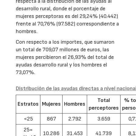
respecta a la distribución de las ayudas al
desarrollo rural, donde el porcentaje de
mujeres perceptoras es del 29,24% (40.442)
frente al 70,76% (97.582) correspondiente a
hombres.
Con respecto a los importes, que sumaron
un total de 709,07 millones de euros, las
mujeres percibieron el 26,93% del total de
ayudas desarrollo rural y los hombres el
73,07%.
Distribución de las ayudas directas a nivel naciona
Total
% to
Estratos
Mujeres
Hombres
perceptores
pers
<25
867
2.792
3.659
0,7
25=
10.286
31.453
41.739
8,1