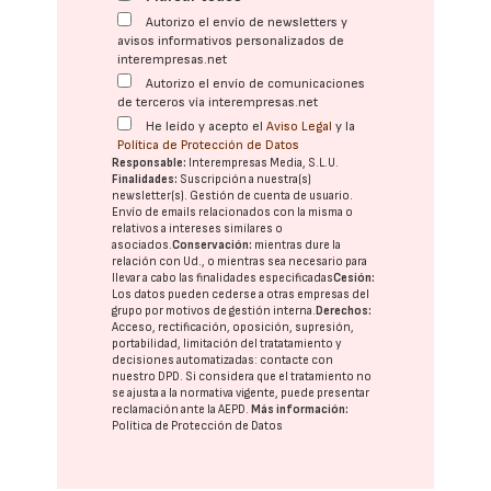
Autorizo el envío de newsletters y
avisos informativos personalizados de
interempresas.net
Autorizo el envío de comunicaciones
de terceros vía interempresas.net
He leído y acepto el
Aviso Legal
y la
Política de Protección de Datos
Responsable:
Interempresas Media, S.L.U.
Finalidades:
Suscripción a nuestra(s)
newsletter(s). Gestión de cuenta de usuario.
Envío de emails relacionados con la misma o
relativos a intereses similares o
asociados.
Conservación:
mientras dure la
relación con Ud., o mientras sea necesario para
llevar a cabo las finalidades especificadas
Cesión:
Los datos pueden cederse a otras
empresas del
grupo
por motivos de gestión interna.
Derechos:
Acceso, rectificación, oposición, supresión,
portabilidad, limitación del tratatamiento y
decisiones automatizadas:
contacte con
nuestro DPD
. Si considera que el tratamiento no
se ajusta a la normativa vigente, puede presentar
reclamación ante la
AEPD
.
Más información:
Política de Protección de Datos