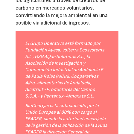
los agricultores a través de créditos de
carbono en mercados voluntarios,
convirtiendo la mejora ambiental en una
posible vía adicional de ingresos.
El Grupo Operativo está formado por
Fundación Ayesa, Volterra Ecosystems
S.L., G2G Algae Solutions S.L., la
Asociación de Investigación y
Cooperación Industrial de Andalucía F.
de Paula Rojas (AICIA), Cooperativas
Agro-alimentarias de Andalucía,
Alcafruit -Productores del Campo
S.C.A.- y Pentanux-Almoxata S.L.
BioChargae está cofinanciado por la
Unión Europea al 80% con cargo al
FEADER, siendo la autoridad encargada
de la gestión de la aplicación de la ayuda
FEADER la dirección General de