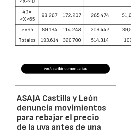
<X<40
40=
93.267
172.207
265.474
51,
<X<65
>=65
89.194
114.248
203.442
39,
Totales
193.614
320.700
514.314
10
ver/escribir comentarios
ASAJA Castilla y León
denuncia movimientos
para rebajar el precio
de la uva antes de una