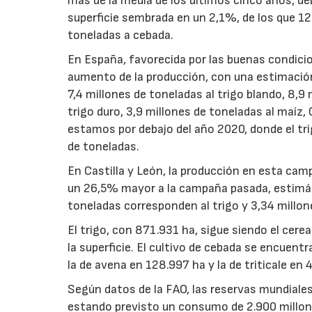
más de la media de los últimos cinco años, de
superficie sembrada en un 2,1%, de los que 12
toneladas a cebada.
En España, favorecida por las buenas condici
aumento de la producción, con una estimación
7,4 millones de toneladas al trigo blando, 8,9
trigo duro, 3,9 millones de toneladas al maíz,
estamos por debajo del año 2020, donde el tri
de toneladas.
En Castilla y León, la producción en esta cam
un 26,5% mayor a la campaña pasada, estimánd
toneladas corresponden al trigo y 3,34 millon
El trigo, con 871.931 ha, sigue siendo el cer
la superficie. El cultivo de cebada se encuent
la de avena en 128.997 ha y la de triticale en 
Según datos de la FAO, las reservas mundiales
estando previsto un consumo de 2.900 millon