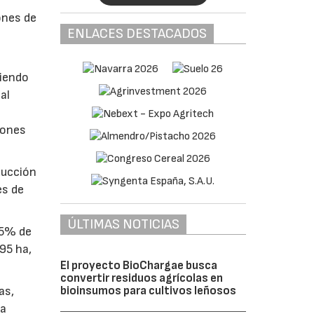
ones de
ENLACES DESTACADOS
diendo
al
lones
ducción
es de
ÚLTIMAS NOTICIAS
45% de
95 ha,
El proyecto BioChargae busca
convertir residuos agrícolas en
bioinsumos para cultivos leñosos
as,
ña