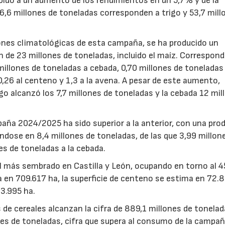
bido a un aumento de los rendimientos en un 5,7% y de la
6,6 millones de toneladas corresponden a trigo y 53,7 mill
ones climatológicas de esta campaña, se ha producido un
 de 23 millones de toneladas, incluido el maíz. Correspon
 millones de toneladas a cebada, 0,70 millones de toneladas 
 0,26 al centeno y 1,3 a la avena. A pesar de este aumento,
go alcanzó los 7,7 millones de toneladas y la cebada 12 mil
paña 2024/2025 ha sido superior a la anterior, con una pro
ose en 8,4 millones de toneladas, de las que 3,99 millon
es de toneladas a la cebada.
eal más sembrado en Castilla y León, ocupando en torno al 
ra en 709.617 ha, la superficie de centeno se estima en 72.8
43.995 ha.
 de cereales alcanzan la cifra de 889,1 millones de tonelad
es de toneladas, cifra que supera al consumo de la campa