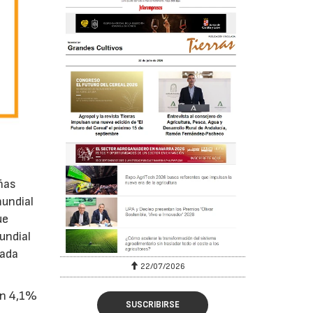
ñas
mundial
ue
undial
bada
22/07/2026
un 4,1%
SUSCRIBIRSE