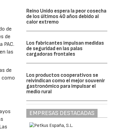
Reino Unido espera la peor cosecha
de los últimos 40 años debido al
calor extremo
do de
es de
Los fabricantes impulsan medidas
la PAC.
de seguridad en las palas
en las
cargadoras frontales
as de
Los productos cooperativos se
as como
reivindican como el mejor souvenir
gastronómico para impulsar el
medio rural
sayos
EMPRESAS DESTACADAS
as
 Las
e