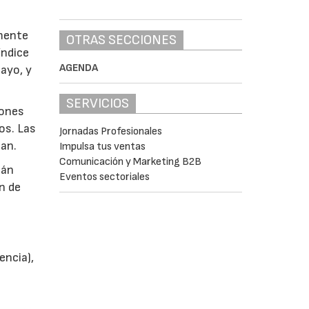
emente
OTRAS SECCIONES
índice
AGENDA
sayo, y
SERVICIOS
iones
os. Las
Jornadas Profesionales
can.
Impulsa tus ventas
Comunicación y Marketing B2B
tán
Eventos sectoriales
n de
encia),