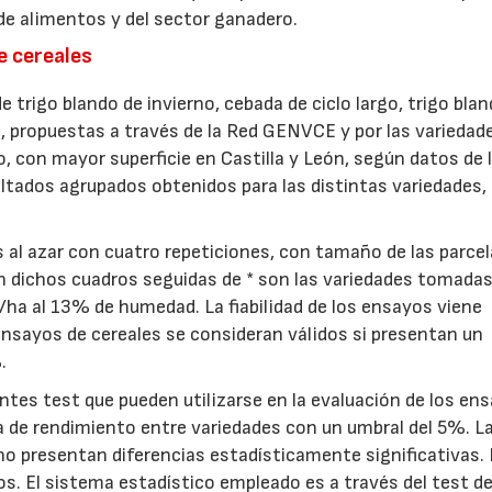
de alimentos y del sector ganadero.
e cereales
trigo blando de invierno, cebada de ciclo largo, trigo blan
o, propuestas a través de la Red GENVCE y por las variedad
go, con mayor superficie en Castilla y León, según datos de 
ultados agrupados obtenidos para las distintas variedades, 
 al azar con cuatro repeticiones, con tamaño de las parcel
n dichos cuadros seguidas de * son las variedades tomad
/ha al 13% de humedad. La fiabilidad de los ensayos viene
 ensayos de cereales se consideran válidos si presentan un
.
entes test que pueden utilizarse en la evaluación de los en
va de rendimiento entre variedades con un umbral del 5%. L
 no presentan diferencias estadísticamente significativas.
. El sistema estadístico empleado es a través del test d