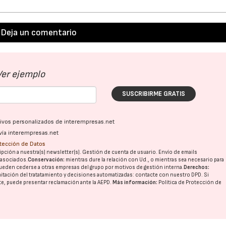
Deja un comentario
Ver ejemplo
SUSCRIBIRME GRATIS
ativos personalizados de interempresas.net
vía interempresas.net
otección de Datos
pción a nuestra(s) newsletter(s). Gestión de cuenta de usuario. Envío de emails
o asociados.
Conservación:
mientras dure la relación con Ud., o mientras sea necesario para
ueden cederse a otras
empresas del grupo
por motivos de gestión interna.
Derechos:
imitación del tratatamiento y decisiones automatizadas:
contacte con nuestro DPD
. Si
nte, puede presentar reclamación ante la
AEPD
.
Más información:
Política de Protección de