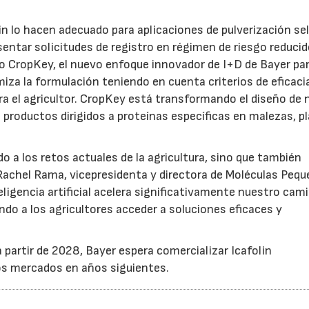
in lo hacen adecuado para aplicaciones de pulverización se
sentar solicitudes de registro en régimen de riesgo reducid
ajo CropKey, el nuevo enfoque innovador de I+D de Bayer pa
miza la formulación teniendo en cuenta criterios de eficaci
para el agricultor. CropKey está transformando el diseño de
s productos dirigidos a proteínas específicas en malezas, p
a los retos actuales de la agricultura, sino que también
achel Rama, vicepresidenta y directora de Moléculas Peq
eligencia artificial acelera significativamente nuestro cam
do a los agricultores acceder a soluciones eficaces y
a partir de 2028, Bayer espera comercializar Icafolin
os mercados en años siguientes.