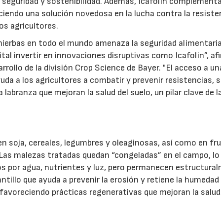
 seguridad y sostenibilidad. Además, Icafolin complementa
ciendo una solución novedosa en la lucha contra la resiste
los agricultores.
 hierbas en todo el mundo amenaza la seguridad alimentaria
ital invertir en innovaciones disruptivas como Icafolin”, af
rollo de la división Crop Science de Bayer. "El acceso a un
a a los agricultores a combatir y prevenir resistencias, s
labranza que mejoran la salud del suelo, un pilar clave de l
l en soja, cereales, legumbres y oleaginosas, así como en fr
. Las malezas tratadas quedan “congeladas” en el campo, lo
vos por agua, nutrientes y luz, pero permanecen estructura
illo que ayuda a prevenir la erosión y retiene la humedad 
29/07/2026
, favoreciendo prácticas regenerativas que mejoran la salud