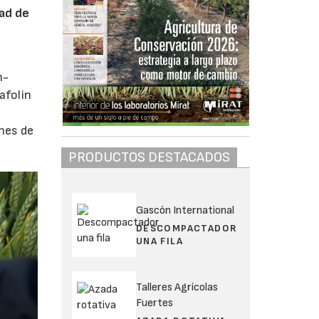
dad de
n-
afolin
nes de
PRODUCTOS DESTACADOS
Gascón International
DESCOMPACTADOR
UNA FILA
Talleres Agrícolas
Fuertes