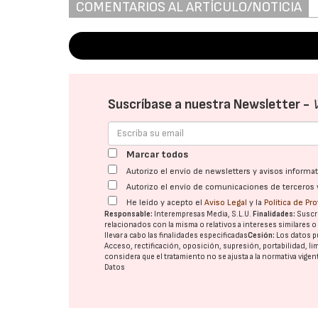
COMENTARIOS AL ARTÍCULO/NOTICIA
Suscríbase a nuestra Newsletter -
Marcar todos
Autorizo el envío de newsletters y avisos inform
Autorizo el envío de comunicaciones de terceros 
He leído y acepto el
Aviso Legal
y la
Política de Pr
Responsable:
Interempresas Media, S.L.U.
Finalidades:
Suscri
relacionados con la misma o relativos a intereses similares 
llevar a cabo las finalidades especificadas
Cesión:
Los datos p
Acceso, rectificación, oposición, supresión, portabilidad, l
considera que el tratamiento no se ajusta a la normativa vige
Datos