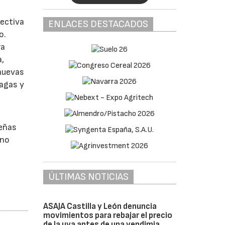
lectiva
ENLACES DESTACADOS
o.
ra
a,
 nuevas
lagas y
ueñas
ino
ÚLTIMAS NOTICIAS
ASAJA Castilla y León denuncia
movimientos para rebajar el precio
de la uva antes de una vendimia