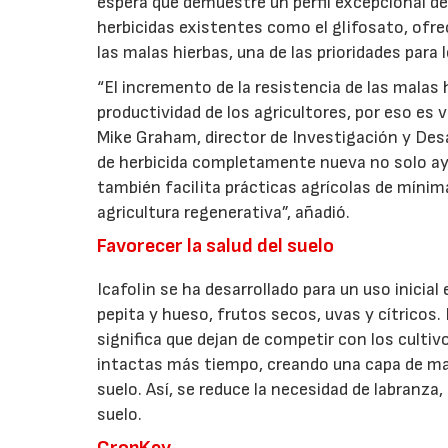
espera que demuestre un perfil excepcional de
herbicidas existentes como el glifosato, ofre
las malas hierbas, una de las prioridades para 
“El incremento de la resistencia de las malas
productividad de los agricultores, por eso es v
Mike Graham, director de Investigación y Desar
de herbicida completamente nueva no solo ayud
también facilita prácticas agrícolas de mínima 
agricultura regenerativa”, añadió.
Favorecer la salud del suelo
Icafolin se ha desarrollado para un uso inicia
pepita y hueso, frutos secos, uvas y cítricos
significa que dejan de competir con los culti
intactas más tiempo, creando una capa de mant
22/07/2026
suelo. Así, se reduce la necesidad de labranza
suelo.