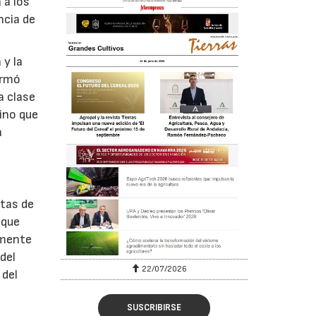
 a los
ncia de
 y la
irmó
a clase
ino que
a
utas de
 que
lmente
del
22/07/2026
29/07/2026
 del
SUSCRIBIRSE