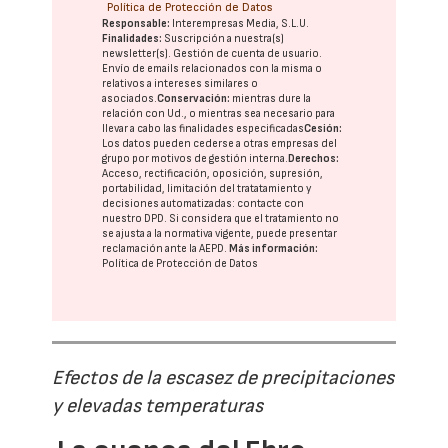
Política de Protección de Datos
Responsable:
Interempresas Media, S.L.U.
Finalidades:
Suscripción a nuestra(s)
newsletter(s). Gestión de cuenta de usuario.
Envío de emails relacionados con la misma o
relativos a intereses similares o
asociados.
Conservación:
mientras dure la
relación con Ud., o mientras sea necesario para
llevar a cabo las finalidades especificadas
Cesión:
Los datos pueden cederse a otras
empresas del
grupo
por motivos de gestión interna.
Derechos:
Acceso, rectificación, oposición, supresión,
portabilidad, limitación del tratatamiento y
decisiones automatizadas:
contacte con
nuestro DPD
. Si considera que el tratamiento no
se ajusta a la normativa vigente, puede presentar
reclamación ante la
AEPD
.
Más información:
Política de Protección de Datos
Efectos de la escasez de precipitaciones
y elevadas temperaturas