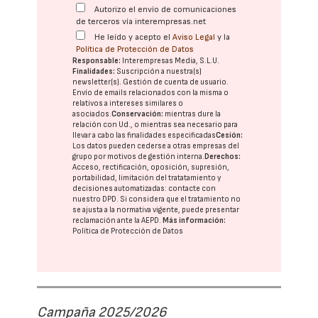
Autorizo el envío de comunicaciones
de terceros vía interempresas.net
He leído y acepto el
Aviso Legal
y la
Política de Protección de Datos
Responsable:
Interempresas Media, S.L.U.
Finalidades:
Suscripción a nuestra(s)
newsletter(s). Gestión de cuenta de usuario.
Envío de emails relacionados con la misma o
relativos a intereses similares o
asociados.
Conservación:
mientras dure la
relación con Ud., o mientras sea necesario para
llevar a cabo las finalidades especificadas
Cesión:
Los datos pueden cederse a otras
empresas del
grupo
por motivos de gestión interna.
Derechos:
Acceso, rectificación, oposición, supresión,
portabilidad, limitación del tratatamiento y
decisiones automatizadas:
contacte con
nuestro DPD
. Si considera que el tratamiento no
se ajusta a la normativa vigente, puede presentar
reclamación ante la
AEPD
.
Más información:
Política de Protección de Datos
Campaña 2025/2026