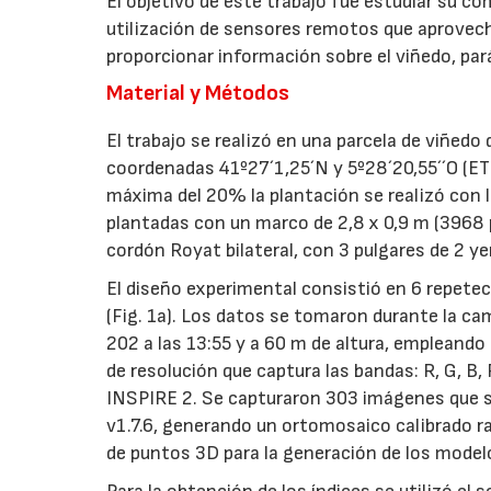
El objetivo de este trabajo fue estudiar su 
utilización de sensores remotos que aprovech
proporcionar información sobre el viñedo, pa
Material y Métodos
El trabajo se realizó en una parcela de viñedo 
coordenadas 41º27´1,25´N y 5º28´20,55´´O (E
máxima del 20% la plantación se realizó con 
plantadas con un marco de 2,8 x 0,9 m (3968 
cordón Royat bilateral, con 3 pulgares de 2 y
El diseño experimental consistió en 6 repete
(Fig. 1a). Los datos se tomaron durante la c
202 a las 13:55 y a 60 m de altura, empleand
de resolución que captura las bandas: R, G, B,
INSPIRE 2. Se capturaron 303 imágenes que s
v1.7.6, generando un ortomosaico calibrado 
de puntos 3D para la generación de los modelo