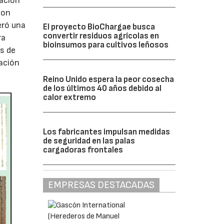
tación
con
eró una
El proyecto BioChargae busca
convertir residuos agrícolas en
ra
bioinsumos para cultivos leñosos
es de
tación
Reino Unido espera la peor cosecha
de los últimos 40 años debido al
calor extremo
Los fabricantes impulsan medidas
de seguridad en las palas
cargadoras frontales
EMPRESAS DESTACADAS