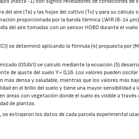
ajos (hasta -1) son signos reveladores de condiciones de s
del aire (Ta) y las hojas del cultivo (Tv) y para su cálculo s
ormación proporcionada por la banda térmica LWIR (8-14 µm)
dia del aire tomadas con un sensor HOBO durante el vuelo
(CCI) se determinó aplicando la fórmula (4) propuesta por (
imizado (OSAVI) se calculó mediante la ecuación (5) desarro
nte de ajuste del suelo Y= 0,16. Los valores pueden oscilar
ión más densa y saludable, mientras que los valores más baj
idad en el brillo del suelo y tiene una mayor sensibilidad a l
en áreas con vegetación donde el suelo es visible a través 
idad de plantas.
 se extrajeron los datos de cada parcela experimental usa