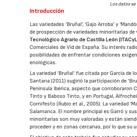
Los datos se
Introducción
Las variedades ‘Bruñal’, ‘Gajo Arroba’ y ‘Mand
de prospección de variedades minoritarias de v
Tecnológico Agrario de Castilla León (ITACyL
Comerciales de Vid de España. Su interés radi
posibilidades de enfrentar condiciones exigen
enológicas.
La variedad ‘Bruñal’ fue citada por García de
Santana (2011) sugirió la participación de ‘Br
Península Ibérica, aspecto que corroboraron Cu
Tinto y Baboso Tinto, y en Portugal, Alfrochei
Cornifesto (Rubio et al., 2005). La variedad ‘
Salamanca. El nombre principal es Garró y su
minoritarias son muy valoradas y están siendo
proceden y en zonas cercanas, por lo que su u