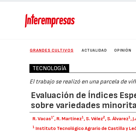
GRANDES CULTIVOS
ACTUALIDAD
OPINIÓN
TECNOLOGÍA
El trabajo se realizó en una parcela de vi
Evaluación de Índices Es
sobre variedades minorita
1*
1
2
1
R. Vacas
, R. Martínez
, S. Vélez
, S. Álvarez
, 
1
Instituto Tecnológico Agrario de Castilla y Le