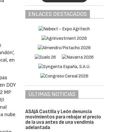
la
ENLACES DESTACADOS
e
Mandón’,
cal, en
epas
 en DOY
,2 MP
ÚLTIMAS NOTICIAS
JI
nal
ASAJA Castilla y León denuncia
na nube
movimientos para rebajar el precio
de la uva antes de una vendimia
adelantada