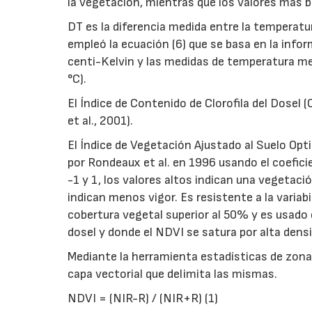
la vegetación, mientras que los valores más b
DT es la diferencia medida entre la temperatura 
empleó la ecuación (6) que se basa en la inf
centi-Kelvin y las medidas de temperatura me
°C).
El Índice de Contenido de Clorofila del Dosel 
et al., 2001).
El Índice de Vegetación Ajustado al Suelo Opt
por Rondeaux et al. en 1996 usando el coeficie
-1 y 1, los valores altos indican una vegetac
indican menos vigor. Es resistente a la variabil
cobertura vegetal superior al 50% y es usado 
dosel y donde el NDVI se satura por alta dens
Mediante la herramienta estadísticas de zona,
capa vectorial que delimita las mismas.
NDVI = (NIR-R) / (NIR+R) (1)