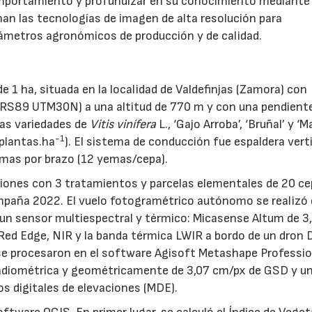
comportamiento y profundizar en su conocimiento mediante 
an las tecnologías de imagen de alta resolución para
rámetros agronómicos de producción y de calidad.
de 1 ha, situada en la localidad de Valdefinjas (Zamora) con
TRS89 UTM30N) a una altitud de 770 m y con una pendient
las variedades de
Vitis vinífera
L., ‘Gajo Arroba’, ‘Bruñal’ y ‘
-1
plantas.ha
). El sistema de conducción fue espaldera verti
emas por brazo (12 yemas/cepa).
ciones con 3 tratamientos y parcelas elementales de 20 c
ampaña 2022. El vuelo fotogramétrico autónomo se realizó
o un sensor multiespectral y térmico: Micasense Altum de 3
 Red Edge, NIR y la banda térmica LWIR a bordo de un dron D
e procesaron en el software Agisoft Metashape Professio
radiométrica y geométricamente de 3,07 cm/px de GSD y u
s digitales de elevaciones (MDE).