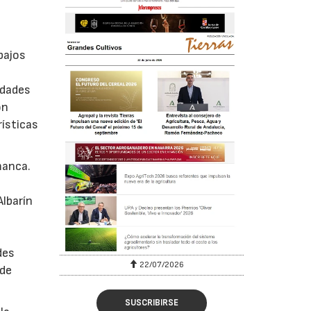
bajos
edades
on
rísticas
manca.
Albarín
des
22/07/2026
nde
SUSCRIBIRSE