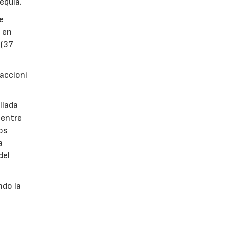
equía.
e
 en
 (37
Maccioni
llada
 entre
os
a
del
ndo la