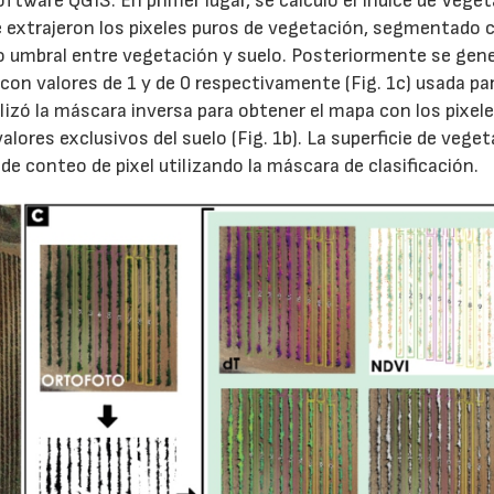
software QGIS. En primer lugar, se calculó el Índice de Vege
e extrajeron los pixeles puros de vegetación, segmentado 
mo umbral entre vegetación y suelo. Posteriormente se gen
 con valores de 1 y de 0 respectivamente (Fig. 1c) usada pa
lizó la máscara inversa para obtener el mapa con los pixel
ores exclusivos del suelo (Fig. 1b). La superficie de vege
e conteo de pixel utilizando la máscara de clasificación.