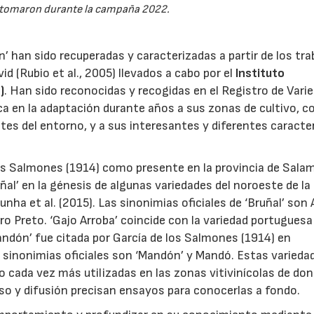
 tomaron durante la campaña 2022.
ón’ han sido recuperadas y caracterizadas a partir de los tra
id (Rubio et al., 2005) llevados a cabo por el
Instituto
)
. Han sido reconocidas y recogidas en el Registro de Vari
ca en la adaptación durante años a sus zonas de cultivo, c
tes del entorno, y a sus interesantes y diferentes caracte
 los Salmones (1914) como presente en la provincia de Sala
uñal’ en la génesis de algunas variedades del noroeste de la
nha et al. (2015). Las sinonimias oficiales de ‘Bruñal’ son 
ro Preto. ‘Gajo Arroba’ coincide con la variedad portuguesa
Mandón’ fue citada por García de los Salmones (1914) en
s sinonimias oficiales son ‘Mandón’ y Mandó. Estas varieda
22/07/2026
29/07/2026
 cada vez más utilizadas en las zonas vitivinícolas de do
so y difusión precisan ensayos para conocerlas a fondo.