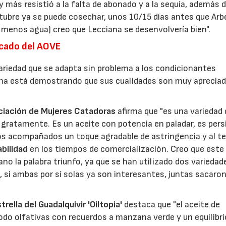
 y más
r
esistió a la falta de abonado y a la sequía, además 
tubre ya se puede cosechar, unos 10/15 días antes que Arb
 menos agua) creo que Lecciana se desenvolvería bien".
rcado del AOVE
riedad que se adapta sin problema a los condicionantes
iana está demostrando que sus cualidades son muy apreciad
ociación de Mujeres Catadoras
afirma que "es una variedad
 gratamente. Es un aceite con
potencia en paladar, es per
os acompañados un toque agradable de astringencia y al t
abilidad
en los tiempos de comercialización. Creo que este
no la palabra triunfo, ya que se han utilizado dos variedad
, si ambas por sí solas ya son interesantes, juntas sacaro
ella del Guadalquivir 'Oiltopia'
destaca que "el aceite de
do olfativas con recuerdos a manzana verde y un equilibri