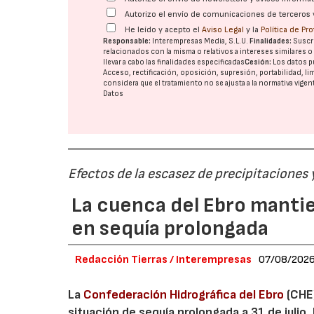
Autorizo el envío de comunicaciones de terceros 
He leído y acepto el
Aviso Legal
y la
Política de Pr
Responsable:
Interempresas Media, S.L.U.
Finalidades:
Suscri
relacionados con la misma o relativos a intereses similares 
llevar a cabo las finalidades especificadas
Cesión:
Los datos p
Acceso, rectificación, oposición, supresión, portabilidad, l
considera que el tratamiento no se ajusta a la normativa vige
Datos
Efectos de la escasez de precipitaciones
La cuenca del Ebro mantie
en sequía prolongada
Redacción Tierras / Interempresas
07/08/202
La
Confederación Hidrográfica del Ebro
(CHE)
situación de sequía prolongada a 31 de julio,