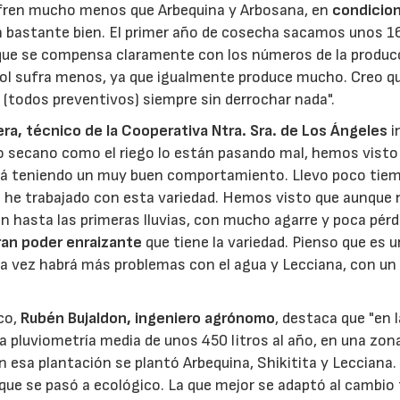
sufren mucho menos que Arbequina y Arbosana, en
condicio
n bastante bien. El primer año de cosecha sacamos unos 1
que se compensa claramente con los números de la produc
rbol sufra menos, ya que igualmente produce mucho. Creo qu
 (todos preventivos) siempre sin derrochar nada".
ra, técnico de la Cooperativa Ntra. Sra. de Los Ángeles
i
 secano como el riego lo están pasando mal, hemos visto 
tá teniendo un muy buen comportamiento. Llevo poco tie
e he trabajado con esta variedad. Hemos visto que aunque 
n hasta las primeras lluvias, con mucho agarre y poca pérd
an poder enraizante
que tiene la variedad. Pienso que es 
a vez habrá más problemas con el agua y Lecciana, con un
co,
Rubén Bujaldon, ingeniero agrónomo
, destaca que "en l
pluviometría media de unos 450 litros al año, en una zon
22/07/2026
29/07/2026
En esa plantación se plantó Arbequina,
Shikitita
y
Lecciana. 
que se pasó a ecológico. La que mejor se adaptó al cambio