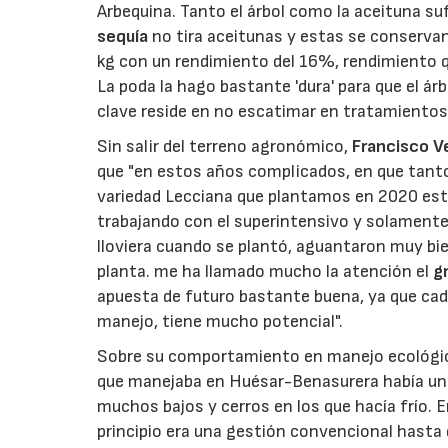
Arbequina. Tanto el árbol como la aceituna 
sequía
no tira aceitunas y estas se conserva
kg con un rendimiento del 16%, rendimiento 
La poda la hago bastante 'dura' para que el á
clave reside en no escatimar en tratamientos
Sin salir del terreno agronómico,
Francisco Ve
que "en estos años complicados, en que tanto
variedad Lecciana que plantamos en 2020 es
trabajando con el superintensivo y solament
lloviera cuando se plantó, aguantaron muy bie
planta. me ha llamado mucho la atención el
gr
apuesta de futuro bastante buena, ya que cad
manejo, tiene mucho potencial".
Sobre su comportamiento en manejo ecológi
que manejaba en Huésar-Benasurera había una 
muchos bajos y cerros en los que hacía frío. 
principio era una gestión convencional hasta 