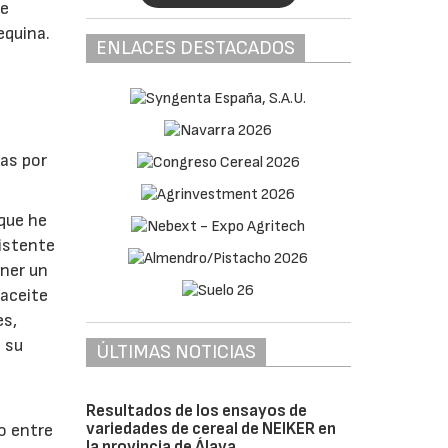
de
equina.
ENLACES DESTACADOS
as por
 que he
sistente
ener un
 aceite
es,
n su
ÚLTIMAS NOTICIAS
Resultados de los ensayos de
variedades de cereal de NEIKER en
o entre
la provincia de Álava