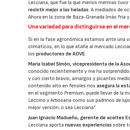
Lecciana, que fue la que menos mermas tuvo
resistir mejor a las heladas
. A mediados de oc
Ahora en la zona de Baza-Granada (más fría y
Una variedad para distinguirse en el me
Si en la fase agronómica estamos ante una va
climáticos, en lo que atañe al mercado Lecc
los
productores de AOVE
.
Maria Isabel Simón, vicepresidenta de la As
conocido recientemente y me ha sorprendido
y con cierto bravío, amargos y picantes medi
contenido alto en fenoles nos
asegura la est
en el segmento Premium, puede llevar de la ma
Leccino y Arbosana
como sus padrinos de lujo
mejor versión, o sea Lecciana".
Juan Ignacio Madueño, gerente de aceites Estr
Lecciana aporta
nuevas experiencias
sobre to