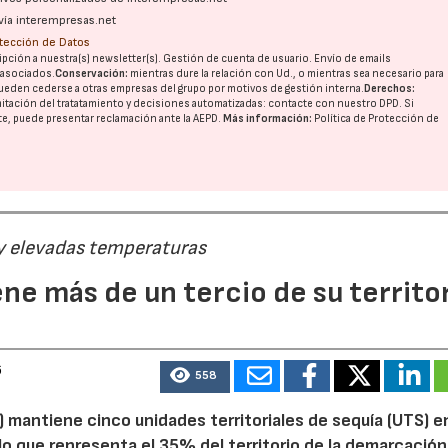
vía interempresas.net
otección de Datos
pción a nuestra(s) newsletter(s). Gestión de cuenta de usuario. Envío de emails
o asociados.
Conservación:
mientras dure la relación con Ud., o mientras sea necesario para
ueden cederse a otras
empresas del grupo
por motivos de gestión interna.
Derechos:
imitación del tratatamiento y decisiones automatizadas:
contacte con nuestro DPD
. Si
nte, puede presentar reclamación ante la
AEPD
.
Más información:
Política de Protección de
 y elevadas temperaturas
ne más de un tercio de su territo
6
558
 mantiene cinco unidades territoriales de sequía (UTS) e
 lo que representa el 35% del territorio de la demarcación