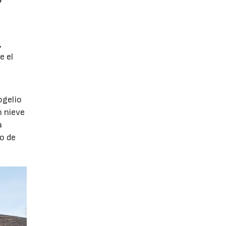
,
e el
ogelio
n nieve
a
o de