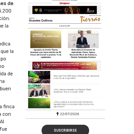
nes de
6.200
ción.
e la
ndica
que la
mpo
no
ida de
una
 buen
a finca
a con
22/07/2026
Al
 fue
SUSCRIBIRSE