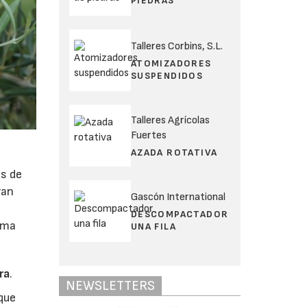
PIEDRAS
Talleres Corbins, S.L.
ATOMIZADORES
SUSPENDIDOS
Talleres Agrícolas
Fuertes
AZADA ROTATIVA
es de
ran
Gascón International
DESCOMPACTADOR
rma
UNA FILA
ra
.
NEWSLETTERS
que