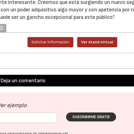
ante interesante. Creemos que está surgiendo un nuevo s
con un poder adquisitivo algo mayor y con apetencia por 
uede ser un gancho excepcional
para este público".
AS
Solicitar información
Ver stand virtual
Deja un comentario
Ver ejemplo
SUSCRIBIRME GRATIS
ativos personalizados de interempresas.net