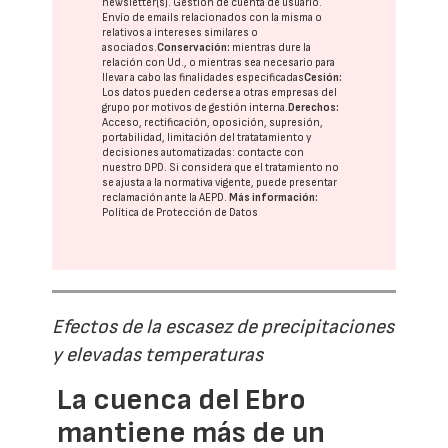
newsletter(s). Gestión de cuenta de usuario.
Envío de emails relacionados con la misma o
relativos a intereses similares o
asociados.
Conservación:
mientras dure la
relación con Ud., o mientras sea necesario para
llevar a cabo las finalidades especificadas
Cesión:
Los datos pueden cederse a otras
empresas del
grupo
por motivos de gestión interna.
Derechos:
Acceso, rectificación, oposición, supresión,
portabilidad, limitación del tratatamiento y
decisiones automatizadas:
contacte con
nuestro DPD
. Si considera que el tratamiento no
se ajusta a la normativa vigente, puede presentar
reclamación ante la
AEPD
.
Más información:
Política de Protección de Datos
Efectos de la escasez de precipitaciones
y elevadas temperaturas
La cuenca del Ebro
mantiene más de un