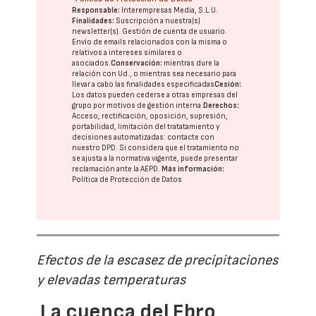
Responsable:
Interempresas Media, S.L.U.
Finalidades:
Suscripción a nuestra(s)
newsletter(s). Gestión de cuenta de usuario.
Envío de emails relacionados con la misma o
relativos a intereses similares o
asociados.
Conservación:
mientras dure la
relación con Ud., o mientras sea necesario para
llevar a cabo las finalidades especificadas
Cesión:
Los datos pueden cederse a otras
empresas del
grupo
por motivos de gestión interna.
Derechos:
Acceso, rectificación, oposición, supresión,
portabilidad, limitación del tratatamiento y
decisiones automatizadas:
contacte con
nuestro DPD
. Si considera que el tratamiento no
se ajusta a la normativa vigente, puede presentar
reclamación ante la
AEPD
.
Más información:
Política de Protección de Datos
Efectos de la escasez de precipitaciones
y elevadas temperaturas
La cuenca del Ebro