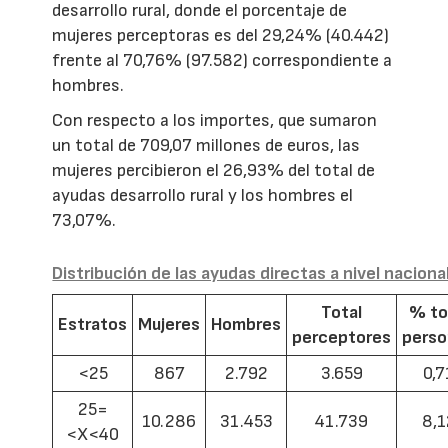
desarrollo rural, donde el porcentaje de
mujeres perceptoras es del 29,24% (40.442)
frente al 70,76% (97.582) correspondiente a
hombres.
Con respecto a los importes, que sumaron
un total de 709,07 millones de euros, las
mujeres percibieron el 26,93% del total de
ayudas desarrollo rural y los hombres el
73,07%.
Distribución de las ayudas directas a nivel naciona
Total
% to
Estratos
Mujeres
Hombres
perceptores
pers
<25
867
2.792
3.659
0,7
25=
10.286
31.453
41.739
8,1
<X<40