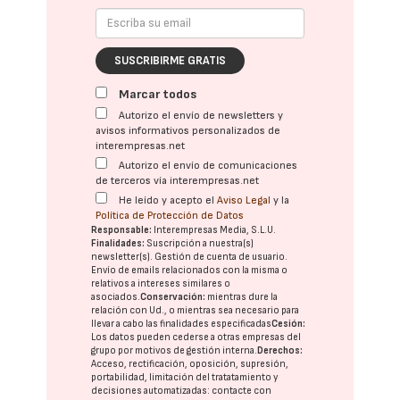
SUSCRIBIRME GRATIS
Marcar todos
Autorizo el envío de newsletters y
avisos informativos personalizados de
interempresas.net
Autorizo el envío de comunicaciones
de terceros vía interempresas.net
He leído y acepto el
Aviso Legal
y la
Política de Protección de Datos
Responsable:
Interempresas Media, S.L.U.
Finalidades:
Suscripción a nuestra(s)
newsletter(s). Gestión de cuenta de usuario.
Envío de emails relacionados con la misma o
relativos a intereses similares o
asociados.
Conservación:
mientras dure la
relación con Ud., o mientras sea necesario para
llevar a cabo las finalidades especificadas
Cesión:
Los datos pueden cederse a otras
empresas del
grupo
por motivos de gestión interna.
Derechos:
Acceso, rectificación, oposición, supresión,
portabilidad, limitación del tratatamiento y
decisiones automatizadas:
contacte con