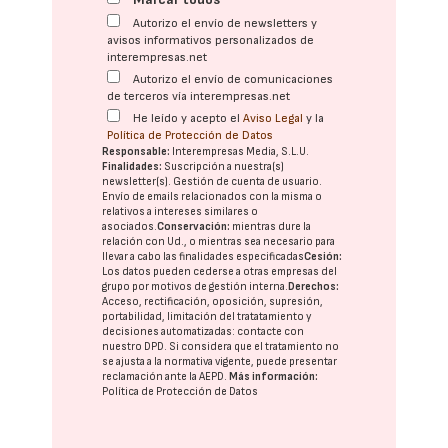
Autorizo el envío de newsletters y
avisos informativos personalizados de
interempresas.net
Autorizo el envío de comunicaciones
de terceros vía interempresas.net
He leído y acepto el
Aviso Legal
y la
Política de Protección de Datos
Responsable:
Interempresas Media, S.L.U.
Finalidades:
Suscripción a nuestra(s)
newsletter(s). Gestión de cuenta de usuario.
Envío de emails relacionados con la misma o
relativos a intereses similares o
asociados.
Conservación:
mientras dure la
relación con Ud., o mientras sea necesario para
llevar a cabo las finalidades especificadas
Cesión:
Los datos pueden cederse a otras
empresas del
grupo
por motivos de gestión interna.
Derechos:
Acceso, rectificación, oposición, supresión,
portabilidad, limitación del tratatamiento y
decisiones automatizadas:
contacte con
nuestro DPD
. Si considera que el tratamiento no
se ajusta a la normativa vigente, puede presentar
reclamación ante la
AEPD
.
Más información:
Política de Protección de Datos