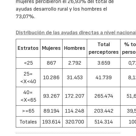
mujeres percibieron el 26,93% del total de
ayudas desarrollo rural y los hombres el
73,07%.
Distribución de las ayudas directas a nivel naciona
Total
% to
Estratos
Mujeres
Hombres
perceptores
pers
<25
867
2.792
3.659
0,7
25=
10.286
31.453
41.739
8,1
<X<40
40=
93.267
172.207
265.474
51,
<X<65
>=65
89.194
114.248
203.442
39,
Totales
193.614
320.700
514.314
10