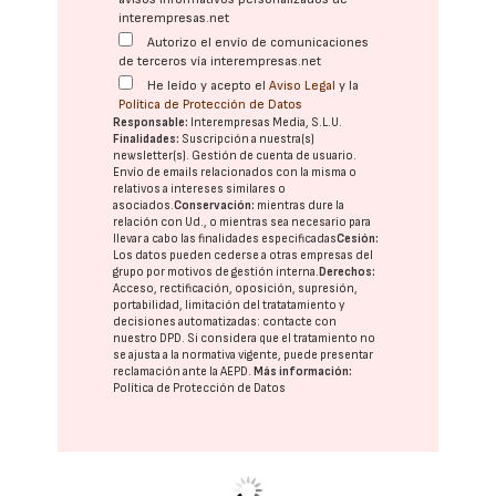
interempresas.net
Autorizo el envío de comunicaciones
de terceros vía interempresas.net
He leído y acepto el
Aviso Legal
y la
Política de Protección de Datos
Responsable:
Interempresas Media, S.L.U.
Finalidades:
Suscripción a nuestra(s)
newsletter(s). Gestión de cuenta de usuario.
Envío de emails relacionados con la misma o
relativos a intereses similares o
asociados.
Conservación:
mientras dure la
relación con Ud., o mientras sea necesario para
llevar a cabo las finalidades especificadas
Cesión:
Los datos pueden cederse a otras
empresas del
grupo
por motivos de gestión interna.
Derechos:
Acceso, rectificación, oposición, supresión,
portabilidad, limitación del tratatamiento y
decisiones automatizadas:
contacte con
nuestro DPD
. Si considera que el tratamiento no
se ajusta a la normativa vigente, puede presentar
reclamación ante la
AEPD
.
Más información:
Política de Protección de Datos