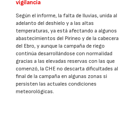
vigilancia
Según el informe, la falta de lluvias, unida al
adelanto del deshielo y a las altas
temperaturas, ya está afectando a algunos
abastecimientos del Pirineo y de la cabecera
del Ebro, y aunque la campaña de riego
continúa desarrollándose con normalidad
gracias a las elevadas reservas con las que
comenzó, la CHE no descarta dificultades al
final de la campaña en algunas zonas si
persisten las actuales condiciones
meteorológicas.
Galván aseguró que los grandes sistemas
abastecidos desde embalses, como el de
Huesca, tienen garantizado el suministro,
mientras que los municipios que dependen
de manantiales o recursos locales son los