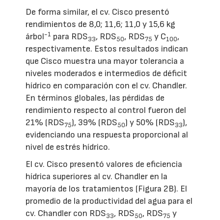
De forma similar, el cv. Cisco presentó
rendimientos de 8,0; 11,6; 11,0 y 15,6 kg
-1
árbol
para RDS
, RDS
, RDS
y C
,
33
50
75
100
respectivamente. Estos resultados indican
que Cisco muestra una mayor tolerancia a
niveles moderados e intermedios de déficit
hídrico en comparación con el cv. Chandler.
En términos globales, las pérdidas de
rendimiento respecto al control fueron del
21% (RDS
), 39% (RDS
) y 50% (RDS
),
75
50
33
evidenciando una respuesta proporcional al
nivel de estrés hídrico.
El cv. Cisco presentó valores de eficiencia
hídrica superiores al cv. Chandler en la
mayoría de los tratamientos (Figura 2B). El
promedio de la productividad del agua para el
cv. Chandler con RDS
, RDS
, RDS
y
33
50
75