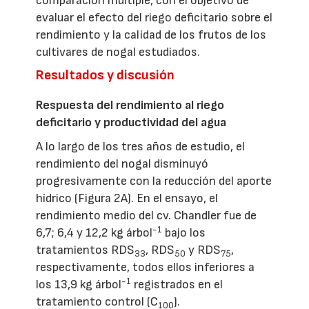
comparación múltiple, con el objetivo de
evaluar el efecto del riego deficitario sobre el
rendimiento y la calidad de los frutos de los
cultivares de nogal estudiados.
Resultados y discusión
Respuesta del rendimiento al riego
deficitario y productividad del agua
A lo largo de los tres años de estudio, el
rendimiento del nogal disminuyó
progresivamente con la reducción del aporte
hídrico (Figura 2A). En el ensayo, el
rendimiento medio del cv. Chandler fue de
-1
6,7; 6,4 y 12,2 kg árbol
bajo los
tratamientos RDS
, RDS
y RDS
,
33
50
75
respectivamente, todos ellos inferiores a
-1
los 13,9 kg árbol
registrados en el
tratamiento control (C
).
100