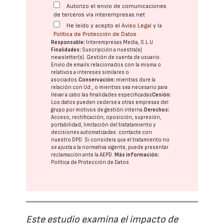
Autorizo el envío de comunicaciones
de terceros vía interempresas.net
He leído y acepto el
Aviso Legal
y la
Política de Protección de Datos
Responsable:
Interempresas Media, S.L.U.
Finalidades:
Suscripción a nuestra(s)
newsletter(s). Gestión de cuenta de usuario.
Envío de emails relacionados con la misma o
relativos a intereses similares o
asociados.
Conservación:
mientras dure la
relación con Ud., o mientras sea necesario para
llevar a cabo las finalidades especificadas
Cesión:
Los datos pueden cederse a otras
empresas del
grupo
por motivos de gestión interna.
Derechos:
Acceso, rectificación, oposición, supresión,
portabilidad, limitación del tratatamiento y
decisiones automatizadas:
contacte con
nuestro DPD
. Si considera que el tratamiento no
se ajusta a la normativa vigente, puede presentar
reclamación ante la
AEPD
.
Más información:
Política de Protección de Datos
Este estudio examina el impacto de