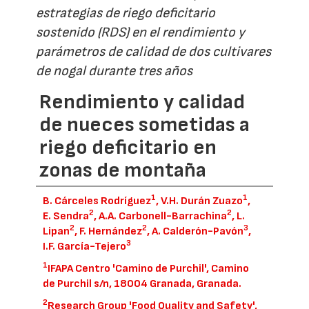
estrategias de riego deficitario
sostenido (RDS) en el rendimiento y
parámetros de calidad de dos cultivares
de nogal durante tres años
Rendimiento y calidad
de nueces sometidas a
riego deficitario en
zonas de montaña
1
1
B. Cárceles Rodríguez
, V.H. Durán Zuazo
,
2
2
E. Sendra
, A.A. Carbonell-Barrachina
, L.
2
2
3
Lipan
, F. Hernández
, A. Calderón-Pavón
,
3
I.F. García-Tejero
1
IFAPA Centro 'Camino de Purchil', Camino
de Purchil s/n, 18004 Granada, Granada.
2
Research Group 'Food Quality and Safety',