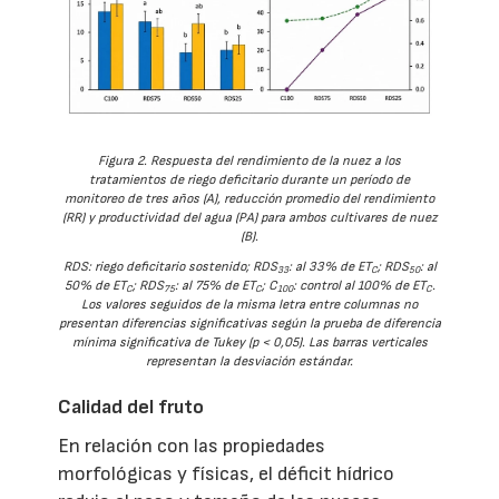
Figura 2. Respuesta del rendimiento de la nuez a los
tratamientos de riego deficitario durante un período de
monitoreo de tres años (A), reducción promedio del rendimiento
(RR) y productividad del agua (PA) para ambos cultivares de nuez
(B).
RDS: riego deficitario sostenido; RDS
: al 33% de ET
; RDS
: al
33
C
50
50% de ET
; RDS
: al 75% de ET
; C
: control al 100% de ET
.
C
75
C
100
C
Los valores seguidos de la misma letra entre columnas no
presentan diferencias significativas según la prueba de diferencia
mínima significativa de Tukey (p < 0,05). Las barras verticales
representan la desviación estándar.
Calidad del fruto
En relación con las propiedades
morfológicas y físicas, el déficit hídrico