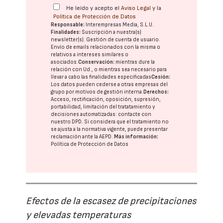
He leído y acepto el
Aviso Legal
y la
Política de Protección de Datos
Responsable:
Interempresas Media, S.L.U.
Finalidades:
Suscripción a nuestra(s)
newsletter(s). Gestión de cuenta de usuario.
Envío de emails relacionados con la misma o
relativos a intereses similares o
asociados.
Conservación:
mientras dure la
relación con Ud., o mientras sea necesario para
llevar a cabo las finalidades especificadas
Cesión:
Los datos pueden cederse a otras
empresas del
grupo
por motivos de gestión interna.
Derechos:
Acceso, rectificación, oposición, supresión,
portabilidad, limitación del tratatamiento y
decisiones automatizadas:
contacte con
nuestro DPD
. Si considera que el tratamiento no
se ajusta a la normativa vigente, puede presentar
reclamación ante la
AEPD
.
Más información:
Política de Protección de Datos
Efectos de la escasez de precipitaciones
y elevadas temperaturas