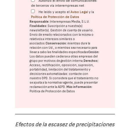
Autorizo el envío de comunicaciones
de terceros vía interempresas.net
He leído y acepto el
Aviso Legal
y la
Política de Protección de Datos
Responsable:
Interempresas Media, S.L.U.
Finalidades:
Suscripción a nuestra(s)
newsletter(s). Gestión de cuenta de usuario.
Envío de emails relacionados con la misma o
relativos a intereses similares o
asociados.
Conservación:
mientras dure la
relación con Ud., o mientras sea necesario para
llevar a cabo las finalidades especificadas
Cesión:
Los datos pueden cederse a otras
empresas del
grupo
por motivos de gestión interna.
Derechos:
Acceso, rectificación, oposición, supresión,
portabilidad, limitación del tratatamiento y
decisiones automatizadas:
contacte con
nuestro DPD
. Si considera que el tratamiento no
se ajusta a la normativa vigente, puede presentar
reclamación ante la
AEPD
.
Más información:
Política de Protección de Datos
Efectos de la escasez de precipitaciones