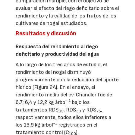
comparación múltiple, con el objetivo de
evaluar el efecto del riego deficitario sobre el
rendimiento y la calidad de los frutos de los
cultivares de nogal estudiados.
Resultados y discusión
Respuesta del rendimiento al riego
deficitario y productividad del agua
A lo largo de los tres años de estudio, el
rendimiento del nogal disminuyó
progresivamente con la reducción del aporte
hídrico (Figura 2A). En el ensayo, el
rendimiento medio del cv. Chandler fue de
-1
6,7; 6,4 y 12,2 kg árbol
bajo los
tratamientos RDS
, RDS
y RDS
,
33
50
75
respectivamente, todos ellos inferiores a
-1
los 13,9 kg árbol
registrados en el
tratamiento control (C
).
100