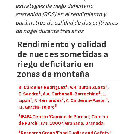
estrategias de riego deficitario
sostenido (RDS) en el rendimiento y
parámetros de calidad de dos cultivares
de nogal durante tres años
Rendimiento y calidad
de nueces sometidas a
riego deficitario en
zonas de montaña
1
1
B. Cárceles Rodríguez
, V.H. Durán Zuazo
,
2
2
E. Sendra
, A.A. Carbonell-Barrachina
, L.
2
2
3
Lipan
, F. Hernández
, A. Calderón-Pavón
,
3
I.F. García-Tejero
1
IFAPA Centro 'Camino de Purchil', Camino
de Purchil s/n, 18004 Granada, Granada.
2
Research Group 'Food Quality and Safety',