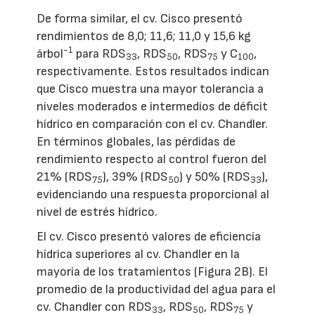
De forma similar, el cv. Cisco presentó
rendimientos de 8,0; 11,6; 11,0 y 15,6 kg
-1
árbol
para RDS
, RDS
, RDS
y C
,
33
50
75
100
respectivamente. Estos resultados indican
que Cisco muestra una mayor tolerancia a
niveles moderados e intermedios de déficit
hídrico en comparación con el cv. Chandler.
En términos globales, las pérdidas de
rendimiento respecto al control fueron del
21% (RDS
), 39% (RDS
) y 50% (RDS
),
75
50
33
evidenciando una respuesta proporcional al
nivel de estrés hídrico.
El cv. Cisco presentó valores de eficiencia
hídrica superiores al cv. Chandler en la
mayoría de los tratamientos (Figura 2B). El
promedio de la productividad del agua para el
cv. Chandler con RDS
, RDS
, RDS
y
33
50
75