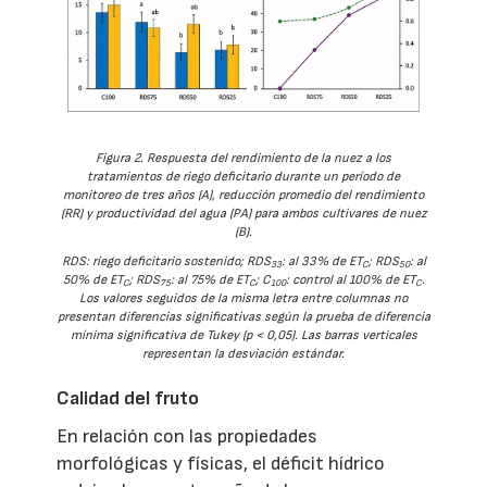
Figura 2. Respuesta del rendimiento de la nuez a los
tratamientos de riego deficitario durante un período de
monitoreo de tres años (A), reducción promedio del rendimiento
(RR) y productividad del agua (PA) para ambos cultivares de nuez
(B).
RDS: riego deficitario sostenido; RDS
: al 33% de ET
; RDS
: al
33
C
50
50% de ET
; RDS
: al 75% de ET
; C
: control al 100% de ET
.
C
75
C
100
C
Los valores seguidos de la misma letra entre columnas no
presentan diferencias significativas según la prueba de diferencia
mínima significativa de Tukey (p < 0,05). Las barras verticales
representan la desviación estándar.
Calidad del fruto
En relación con las propiedades
morfológicas y físicas, el déficit hídrico