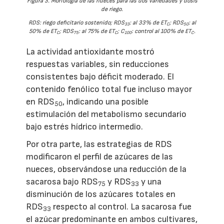
Figura 3. Morfología de las nueces para las dos variedades y dosis
de riego.
RDS: riego deficitario sostenido; RDS
: al 33% de ET
; RDS
: al
33
C
50
50% de ET
; RDS
: al 75% de ET
; C
: control al 100% de ET
.
C
75
C
100
C
La actividad antioxidante mostró
respuestas variables, sin reducciones
consistentes bajo déficit moderado. El
contenido fenólico total fue incluso mayor
en RDS
, indicando una posible
50
estimulación del metabolismo secundario
bajo estrés hídrico intermedio.
Por otra parte, las estrategias de RDS
modificaron el perfil de azúcares de las
nueces, observándose una reducción de la
sacarosa bajo RDS
y RDS
y una
75
33
disminución de los azúcares totales en
RDS
respecto al control. La sacarosa fue
33
el azúcar predominante en ambos cultivares,