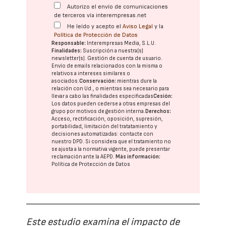
Autorizo el envío de comunicaciones
de terceros vía interempresas.net
He leído y acepto el
Aviso Legal
y la
Política de Protección de Datos
Responsable:
Interempresas Media, S.L.U.
Finalidades:
Suscripción a nuestra(s)
newsletter(s). Gestión de cuenta de usuario.
Envío de emails relacionados con la misma o
relativos a intereses similares o
asociados.
Conservación:
mientras dure la
relación con Ud., o mientras sea necesario para
llevar a cabo las finalidades especificadas
Cesión:
Los datos pueden cederse a otras
empresas del
grupo
por motivos de gestión interna.
Derechos:
Acceso, rectificación, oposición, supresión,
portabilidad, limitación del tratatamiento y
decisiones automatizadas:
contacte con
nuestro DPD
. Si considera que el tratamiento no
se ajusta a la normativa vigente, puede presentar
reclamación ante la
AEPD
.
Más información:
Política de Protección de Datos
Este estudio examina el impacto de