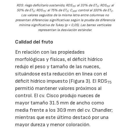
RDS: riego deficitario sostenido; RDS
: al 33% de ET
; RDS
: al
33
C
50
50% de ET
; RDS
: al 75% de ET
; C
: control al 100% de ET
.
C
75
C
100
C
Los valores seguidos de la misma letra entre columnas no
presentan diferencias significativas según la prueba de diferencia
mínima significativa de Tukey (p < 0,05). Las barras verticales
representan la desviación estándar.
Calidad del fruto
En relación con las propiedades
morfológicas y físicas, el déficit hídrico
redujo el peso y tamaño de las nueces,
situándose esta reducción en línea con el
déficit hídrico impuesto (Figura 3). El RDS
75
permitió mantener valores próximos al
control. El cv. Cisco produjo nueces de
mayor tamaño 31.5 mm de ancho como
media frente a los 30.9 mm del cv. Chandler;
mientras que este último destacó por una
mayor dureza y menor coloración.