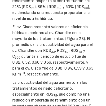
rendimiento respecto al control fueron del
21% (RDS
), 39% (RDS
) y 50% (RDS
),
75
50
33
evidenciando una respuesta proporcional al
nivel de estrés hídrico.
El cv. Cisco presentó valores de eficiencia
hídrica superiores al cv. Chandler en la
mayoría de los tratamientos (Figura 2B). El
promedio de la productividad del agua para el
cv. Chandler con RDS
, RDS
, RDS
y
33
50
75
C
durante el período de estudio fue de
100
0,82, 0,52, 0,66 y 0,56, respectivamente, y
para el cv. Cisco fue de 0,98, 0,94, 0,59 y 0,63
−3
kg m
, respectivamente.
La productividad del agua aumentó en los
tratamientos de riego deficitario,
especialmente en RDS
, que combinó una
75
reducción moderada de rendimiento con un
3
-1