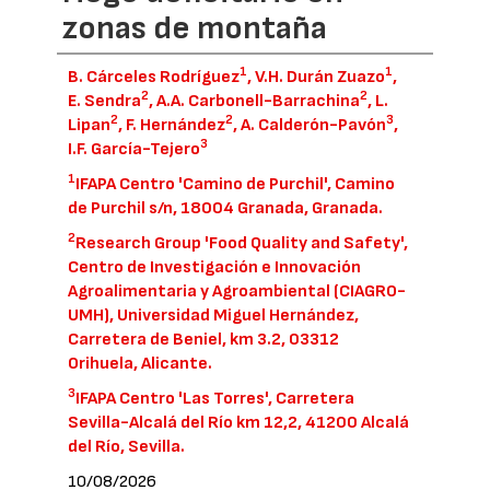
zonas de montaña
1
1
B. Cárceles Rodríguez
, V.H. Durán Zuazo
,
2
2
E. Sendra
, A.A. Carbonell-Barrachina
, L.
2
2
3
Lipan
, F. Hernández
, A. Calderón-Pavón
,
3
I.F. García-Tejero
1
IFAPA Centro 'Camino de Purchil', Camino
de Purchil s/n, 18004 Granada, Granada.
2
Research Group 'Food Quality and Safety',
Centro de Investigación e Innovación
Agroalimentaria y Agroambiental (CIAGRO-
UMH), Universidad Miguel Hernández,
Carretera de Beniel, km 3.2, 03312
Orihuela, Alicante.
3
IFAPA Centro 'Las Torres', Carretera
Sevilla-Alcalá del Río km 12,2, 41200 Alcalá
del Río, Sevilla.
10/08/2026