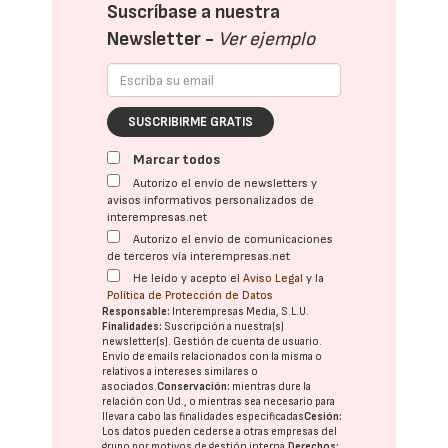
Suscríbase a nuestra
Newsletter -
Ver ejemplo
SUSCRIBIRME GRATIS
Marcar todos
Autorizo el envío de newsletters y
avisos informativos personalizados de
interempresas.net
Autorizo el envío de comunicaciones
de terceros vía interempresas.net
He leído y acepto el
Aviso Legal
y la
Política de Protección de Datos
Responsable:
Interempresas Media, S.L.U.
Finalidades:
Suscripción a nuestra(s)
newsletter(s). Gestión de cuenta de usuario.
Envío de emails relacionados con la misma o
relativos a intereses similares o
asociados.
Conservación:
mientras dure la
relación con Ud., o mientras sea necesario para
llevar a cabo las finalidades especificadas
Cesión:
Los datos pueden cederse a otras
empresas del
grupo
por motivos de gestión interna.
Derechos: