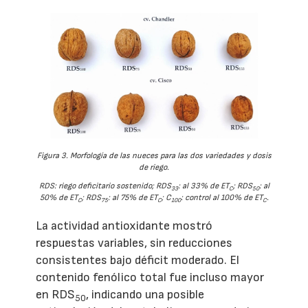
Figura 3. Morfología de las nueces para las dos variedades y dosis
de riego.
RDS: riego deficitario sostenido; RDS
: al 33% de ET
; RDS
: al
33
C
50
50% de ET
; RDS
: al 75% de ET
; C
: control al 100% de ET
.
C
75
C
100
C
La actividad antioxidante mostró
respuestas variables, sin reducciones
consistentes bajo déficit moderado. El
contenido fenólico total fue incluso mayor
en RDS
, indicando una posible
50