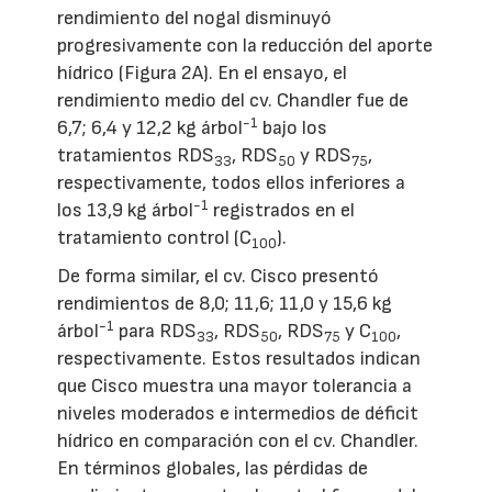
rendimiento del nogal disminuyó
progresivamente con la reducción del aporte
hídrico (Figura 2A). En el ensayo, el
rendimiento medio del cv. Chandler fue de
-1
6,7; 6,4 y 12,2 kg árbol
bajo los
tratamientos RDS
, RDS
y RDS
,
33
50
75
respectivamente, todos ellos inferiores a
-1
los 13,9 kg árbol
registrados en el
tratamiento control (C
).
100
De forma similar, el cv. Cisco presentó
rendimientos de 8,0; 11,6; 11,0 y 15,6 kg
-1
árbol
para RDS
, RDS
, RDS
y C
,
33
50
75
100
respectivamente. Estos resultados indican
que Cisco muestra una mayor tolerancia a
niveles moderados e intermedios de déficit
hídrico en comparación con el cv. Chandler.
En términos globales, las pérdidas de