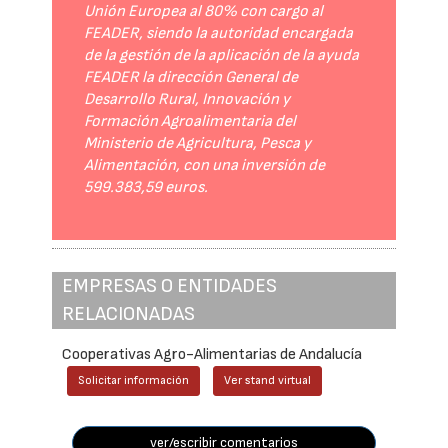
Unión Europea al 80% con cargo al
FEADER, siendo la autoridad encargada
de la gestión de la aplicación de la ayuda
FEADER la dirección General de
Desarrollo Rural, Innovación y
Formación Agroalimentaria del
Ministerio de Agricultura, Pesca y
Alimentación, con una inversión de
599.383,59 euros.
EMPRESAS O ENTIDADES
RELACIONADAS
Cooperativas Agro-Alimentarias de Andalucía
Solicitar información
Ver stand virtual
ver/escribir comentarios