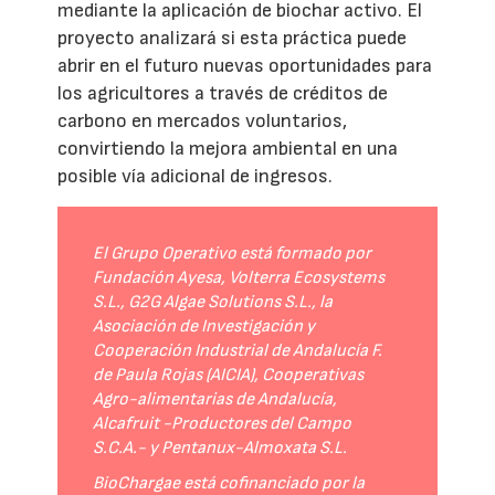
mediante la aplicación de biochar activo. El
proyecto analizará si esta práctica puede
abrir en el futuro nuevas oportunidades para
los agricultores a través de créditos de
carbono en mercados voluntarios,
convirtiendo la mejora ambiental en una
posible vía adicional de ingresos.
El Grupo Operativo está formado por
Fundación Ayesa, Volterra Ecosystems
S.L., G2G Algae Solutions S.L., la
Asociación de Investigación y
Cooperación Industrial de Andalucía F.
de Paula Rojas (AICIA), Cooperativas
Agro-alimentarias de Andalucía,
Alcafruit -Productores del Campo
S.C.A.- y Pentanux-Almoxata S.L.
BioChargae está cofinanciado por la