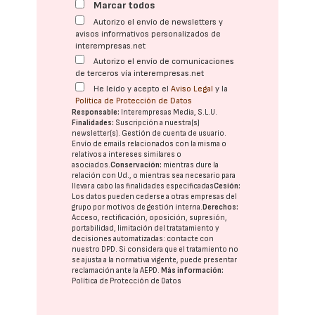
Marcar todos
Autorizo el envío de newsletters y
avisos informativos personalizados de
interempresas.net
Autorizo el envío de comunicaciones
de terceros vía interempresas.net
He leído y acepto el
Aviso Legal
y la
Política de Protección de Datos
Responsable:
Interempresas Media, S.L.U.
Finalidades:
Suscripción a nuestra(s)
newsletter(s). Gestión de cuenta de usuario.
Envío de emails relacionados con la misma o
relativos a intereses similares o
asociados.
Conservación:
mientras dure la
relación con Ud., o mientras sea necesario para
llevar a cabo las finalidades especificadas
Cesión:
Los datos pueden cederse a otras
empresas del
grupo
por motivos de gestión interna.
Derechos:
Acceso, rectificación, oposición, supresión,
portabilidad, limitación del tratatamiento y
decisiones automatizadas:
contacte con
nuestro DPD
. Si considera que el tratamiento no
se ajusta a la normativa vigente, puede presentar
reclamación ante la
AEPD
.
Más información:
Política de Protección de Datos