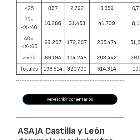
<25
867
2.792
3.659
0,7
25=
10.286
31.453
41.739
8,1
<X<40
40=
93.267
172.207
265.474
51,
<X<65
>=65
89.194
114.248
203.442
39,
Totales
193.614
320.700
514.314
10
ver/escribir comentarios
ASAJA Castilla y León