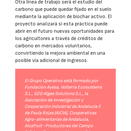
Otra línea de trabajo será el estudio del
carbono que puede quedar fijado en el suelo
mediante la aplicación de biochar activo. El
proyecto analizará si esta práctica puede
abrir en el futuro nuevas oportunidades para
los agricultores a través de créditos de
carbono en mercados voluntarios,
convirtiendo la mejora ambiental en una
posible vía adicional de ingresos.
El Grupo Operativo está formado por
Fundación Ayesa, Volterra Ecosystems
S.L., G2G Algae Solutions S.L., la
Asociación de Investigación y
Cooperación Industrial de Andalucía F.
de Paula Rojas (AICIA), Cooperativas
Agro-alimentarias de Andalucía,
Alcafruit -Productores del Campo