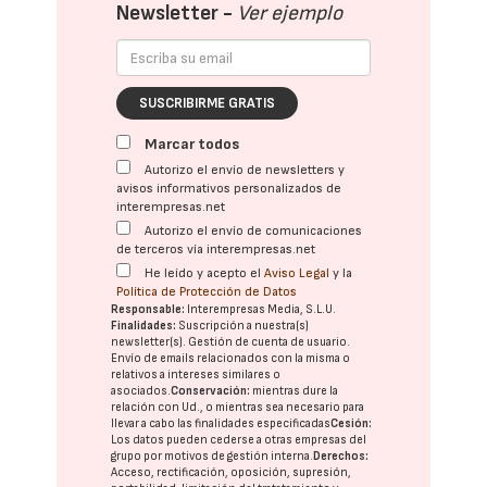
Newsletter -
Ver ejemplo
SUSCRIBIRME GRATIS
Marcar todos
Autorizo el envío de newsletters y
avisos informativos personalizados de
interempresas.net
Autorizo el envío de comunicaciones
de terceros vía interempresas.net
He leído y acepto el
Aviso Legal
y la
Política de Protección de Datos
Responsable:
Interempresas Media, S.L.U.
Finalidades:
Suscripción a nuestra(s)
newsletter(s). Gestión de cuenta de usuario.
Envío de emails relacionados con la misma o
relativos a intereses similares o
asociados.
Conservación:
mientras dure la
relación con Ud., o mientras sea necesario para
llevar a cabo las finalidades especificadas
Cesión:
Los datos pueden cederse a otras
empresas del
grupo
por motivos de gestión interna.
Derechos:
Acceso, rectificación, oposición, supresión,