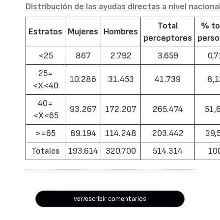
Distribución de las ayudas directas a nivel naciona
Total
% to
Estratos
Mujeres
Hombres
perceptores
pers
<25
867
2.792
3.659
0,7
25=
10.286
31.453
41.739
8,1
<X<40
40=
93.267
172.207
265.474
51,
<X<65
>=65
89.194
114.248
203.442
39,
Totales
193.614
320.700
514.314
10
ver/escribir comentarios