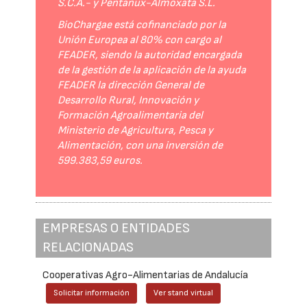
S.C.A.- y Pentanux-Almoxata S.L.
BioChargae está cofinanciado por la
Unión Europea al 80% con cargo al
FEADER, siendo la autoridad encargada
de la gestión de la aplicación de la ayuda
FEADER la dirección General de
Desarrollo Rural, Innovación y
Formación Agroalimentaria del
Ministerio de Agricultura, Pesca y
Alimentación, con una inversión de
599.383,59 euros.
EMPRESAS O ENTIDADES
RELACIONADAS
Cooperativas Agro-Alimentarias de Andalucía
Solicitar información
Ver stand virtual