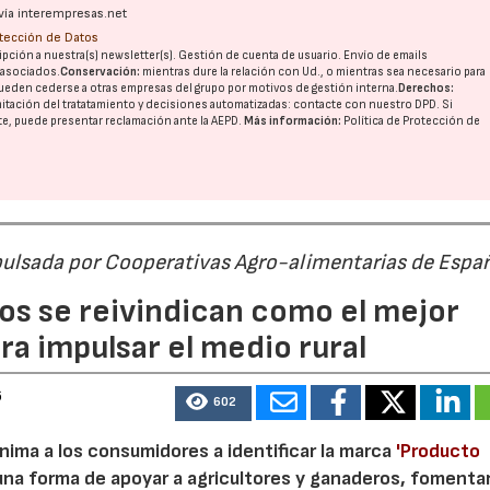
vía interempresas.net
otección de Datos
pción a nuestra(s) newsletter(s). Gestión de cuenta de usuario. Envío de emails
o asociados.
Conservación:
mientras dure la relación con Ud., o mientras sea necesario para
ueden cederse a otras
empresas del grupo
por motivos de gestión interna.
Derechos:
imitación del tratatamiento y decisiones automatizadas:
contacte con nuestro DPD
. Si
nte, puede presentar reclamación ante la
AEPD
.
Más información:
Política de Protección de
pulsada por Cooperativas Agro-alimentarias de Espa
os se reivindican como el mejor
a impulsar el medio rural
6
602
nima a los consumidores a identificar la marca
'Producto
a forma de apoyar a agricultores y ganaderos, fomentar