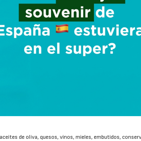
ceites de oliva, quesos, vinos, mieles, embutidos, conser