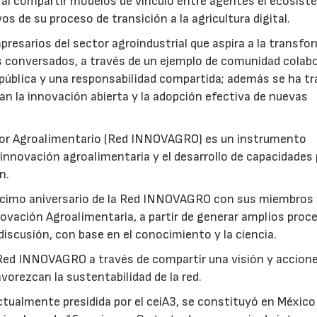
, al compartir modelos de vínculo entre agentes el ecosis
s de su proceso de transición a la agricultura digital.
presarios del sector agroindustrial que aspira a la transf
as conversados, a través de un ejemplo de comunidad colab
 pública y una responsabilidad compartida; además se ha t
 la innovación abierta y la adopción efectiva de nuevas
ctor Agroalimentario (Red INNOVAGRO) es un instrumento
 innovación agroalimentaria y el desarrollo de capacidades
n.
écimo aniversario de la Red INNOVAGRO con sus miembros 
ovación Agroalimentaria, a partir de generar amplios proc
 discusión, con base en el conocimiento y la ciencia.
 Red INNOVAGRO a través de compartir una visión y accion
vorezcan la sustentabilidad de la red.
22/07/2026
29/07/2026
tualmente presidida por el ceiA3, se constituyó en México