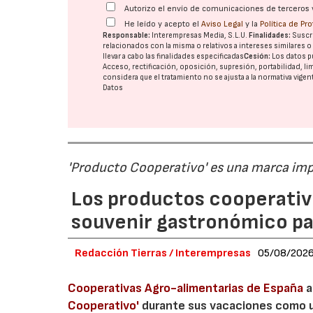
Autorizo el envío de comunicaciones de terceros 
He leído y acepto el
Aviso Legal
y la
Política de Pr
Responsable:
Interempresas Media, S.L.U.
Finalidades:
Suscri
relacionados con la misma o relativos a intereses similares 
llevar a cabo las finalidades especificadas
Cesión:
Los datos p
Acceso, rectificación, oposición, supresión, portabilidad, l
considera que el tratamiento no se ajusta a la normativa vige
Datos
'Producto Cooperativo' es una marca im
Los productos cooperativ
souvenir gastronómico par
Redacción Tierras / Interempresas
05/08/202
Cooperativas Agro-alimentarias de España
a
Cooperativo'
durante sus vacaciones como un