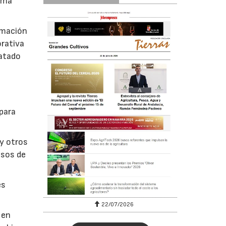
tema
ormación
orativa
ratado
 para
y otros
esos de
es
22/07/2026
 en