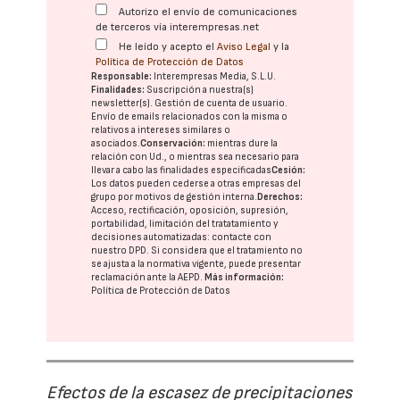
Autorizo el envío de comunicaciones
de terceros vía interempresas.net
He leído y acepto el
Aviso Legal
y la
Política de Protección de Datos
Responsable:
Interempresas Media, S.L.U.
Finalidades:
Suscripción a nuestra(s)
newsletter(s). Gestión de cuenta de usuario.
Envío de emails relacionados con la misma o
relativos a intereses similares o
asociados.
Conservación:
mientras dure la
relación con Ud., o mientras sea necesario para
llevar a cabo las finalidades especificadas
Cesión:
Los datos pueden cederse a otras
empresas del
grupo
por motivos de gestión interna.
Derechos:
Acceso, rectificación, oposición, supresión,
portabilidad, limitación del tratatamiento y
decisiones automatizadas:
contacte con
nuestro DPD
. Si considera que el tratamiento no
se ajusta a la normativa vigente, puede presentar
reclamación ante la
AEPD
.
Más información:
Política de Protección de Datos
Efectos de la escasez de precipitaciones