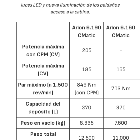
luces LED y nueva iluminación de los peldaños
acceso a la cabina.
Arion 6.190
Arion 6.160
CMatic
CMatic
Potencia máxima
205
-
con CPM (CV)
Potencia máxima
185
165
(CV)
Par máximo (a 1.500
849 Nm
703 Nm
rev/min)
(con CPM)
Capacidad del
370
370
depósito (L)
Peso en vacío (kg)
8.335
7.600
Peso total
12.500
11.000