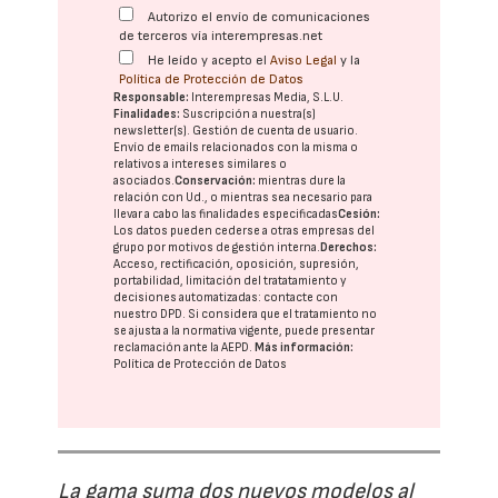
Autorizo el envío de comunicaciones
de terceros vía interempresas.net
He leído y acepto el
Aviso Legal
y la
Política de Protección de Datos
Responsable:
Interempresas Media, S.L.U.
Finalidades:
Suscripción a nuestra(s)
newsletter(s). Gestión de cuenta de usuario.
Envío de emails relacionados con la misma o
relativos a intereses similares o
asociados.
Conservación:
mientras dure la
relación con Ud., o mientras sea necesario para
llevar a cabo las finalidades especificadas
Cesión:
Los datos pueden cederse a otras
empresas del
grupo
por motivos de gestión interna.
Derechos:
Acceso, rectificación, oposición, supresión,
portabilidad, limitación del tratatamiento y
decisiones automatizadas:
contacte con
nuestro DPD
. Si considera que el tratamiento no
se ajusta a la normativa vigente, puede presentar
reclamación ante la
AEPD
.
Más información:
Política de Protección de Datos
La gama suma dos nuevos modelos al