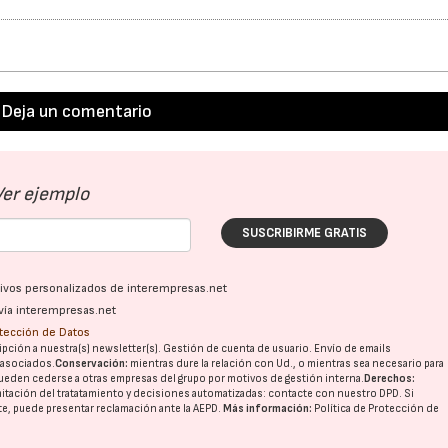
Deja un comentario
Ver ejemplo
SUSCRIBIRME GRATIS
ativos personalizados de interempresas.net
vía interempresas.net
otección de Datos
pción a nuestra(s) newsletter(s). Gestión de cuenta de usuario. Envío de emails
o asociados.
Conservación:
mientras dure la relación con Ud., o mientras sea necesario para
ueden cederse a otras
empresas del grupo
por motivos de gestión interna.
Derechos:
imitación del tratatamiento y decisiones automatizadas:
contacte con nuestro DPD
. Si
nte, puede presentar reclamación ante la
AEPD
.
Más información:
Política de Protección de