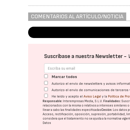
COMENTARIOS AL ARTÍCULO/NOTICIA
Suscríbase a nuestra Newsletter -
Marcar todos
Autorizo el envío de newsletters y avisos inform
Autorizo el envío de comunicaciones de terceros 
He leído y acepto el
Aviso Legal
y la
Política de Pr
Responsable:
Interempresas Media, S.L.U.
Finalidades:
Suscri
relacionados con la misma o relativos a intereses similares 
llevar a cabo las finalidades especificadas
Cesión:
Los datos p
Acceso, rectificación, oposición, supresión, portabilidad, l
considera que el tratamiento no se ajusta a la normativa vige
Datos