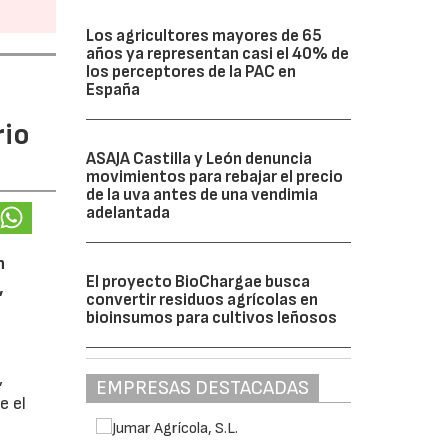
Los agricultores mayores de 65
años ya representan casi el 40% de
los perceptores de la PAC en
España
rio
ASAJA Castilla y León denuncia
movimientos para rebajar el precio
de la uva antes de una vendimia
adelantada
n
El proyecto BioChargae busca
,
convertir residuos agrícolas en
bioinsumos para cultivos leñosos
,
EMPRESAS DESTACADAS
e el