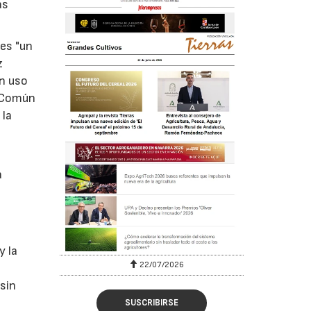
as
es "un
z
un uso
a Común
 la
a
y la
22/07/2026
sin
SUSCRIBIRSE