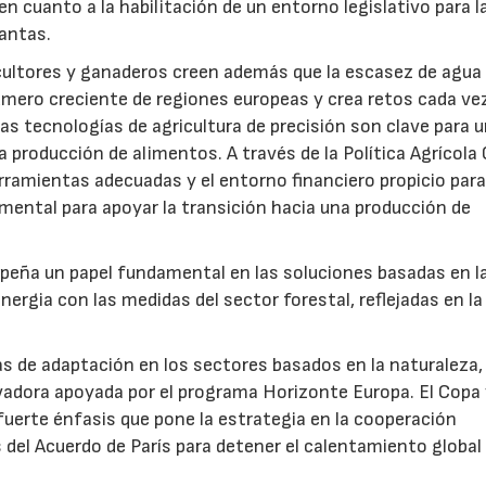
n cuanto a la habilitación de un entorno legislativo para l
lantas.
cultores y ganaderos creen además que la escasez de agua 
úmero creciente de regiones europeas y crea retos cada ve
s tecnologías de agricultura de precisión son clave para 
la producción de alimentos. A través de la Política Agrícol
erramientas adecuadas y el entorno financiero propicio para
amental para apoyar la transición hacia una producción de
empeña un papel fundamental en las soluciones basadas en l
nergia con las medidas del sector forestal, reflejadas en la
as de adaptación en los sectores basados en la naturaleza,
vadora apoyada por el programa Horizonte Europa. El Copa 
22/07/2026
29/07/2026
fuerte énfasis que pone la estrategia en la cooperación
del Acuerdo de París para detener el calentamiento global 