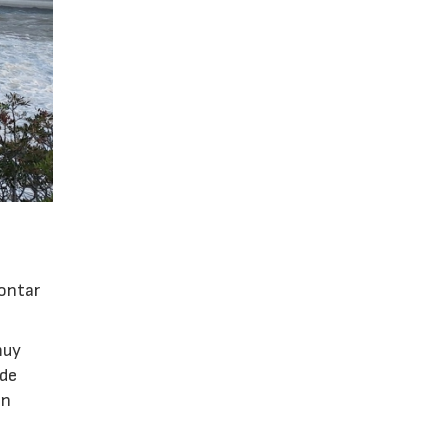
rontar
muy
 de
en