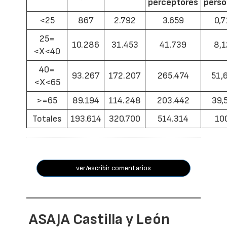
perceptores
pers
<25
867
2.792
3.659
0,7
25=
10.286
31.453
41.739
8,1
<X<40
40=
93.267
172.207
265.474
51,
<X<65
>=65
89.194
114.248
203.442
39,
Totales
193.614
320.700
514.314
10
ver/escribir comentarios
ASAJA Castilla y León