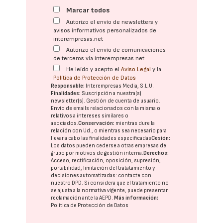
Marcar todos
Autorizo el envío de newsletters y
avisos informativos personalizados de
interempresas.net
Autorizo el envío de comunicaciones
de terceros vía interempresas.net
He leído y acepto el
Aviso Legal
y la
Política de Protección de Datos
Responsable:
Interempresas Media, S.L.U.
Finalidades:
Suscripción a nuestra(s)
newsletter(s). Gestión de cuenta de usuario.
Envío de emails relacionados con la misma o
relativos a intereses similares o
asociados.
Conservación:
mientras dure la
relación con Ud., o mientras sea necesario para
llevar a cabo las finalidades especificadas
Cesión:
Los datos pueden cederse a otras
empresas del
grupo
por motivos de gestión interna.
Derechos:
Acceso, rectificación, oposición, supresión,
portabilidad, limitación del tratatamiento y
decisiones automatizadas:
contacte con
nuestro DPD
. Si considera que el tratamiento no
se ajusta a la normativa vigente, puede presentar
reclamación ante la
AEPD
.
Más información:
Política de Protección de Datos