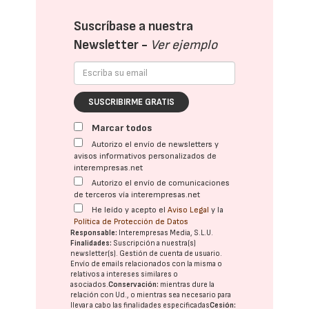
Suscríbase a nuestra
Newsletter -
Ver ejemplo
SUSCRIBIRME GRATIS
Marcar todos
Autorizo el envío de newsletters y
avisos informativos personalizados de
interempresas.net
Autorizo el envío de comunicaciones
de terceros vía interempresas.net
He leído y acepto el
Aviso Legal
y la
Política de Protección de Datos
Responsable:
Interempresas Media, S.L.U.
Finalidades:
Suscripción a nuestra(s)
newsletter(s). Gestión de cuenta de usuario.
Envío de emails relacionados con la misma o
relativos a intereses similares o
asociados.
Conservación:
mientras dure la
relación con Ud., o mientras sea necesario para
llevar a cabo las finalidades especificadas
Cesión: