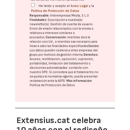
He leído y acepto el
Aviso Legal
y la
Política de Protección de Datos
Responsable:
Interempresas Media, S.L.U.
Finalidades:
Suscripción a nuestra(s)
newsletter(s). Gestión de cuenta de usuario.
Envío de emails relacionados con la misma o
relativos a intereses similares o
asociados.
Conservación:
mientras dure la
relación con Ud., o mientras sea necesario para
llevar a cabo las finalidades especificadas
Cesión:
Los datos pueden cederse a otras
empresas del
grupo
por motivos de gestión interna.
Derechos:
Acceso, rectificación, oposición, supresión,
portabilidad, limitación del tratatamiento y
decisiones automatizadas:
contacte con
nuestro DPD
. Si considera que el tratamiento no
se ajusta a la normativa vigente, puede presentar
reclamación ante la
AEPD
.
Más información:
Política de Protección de Datos
Extensius.cat celebra
10 años con el rediseño