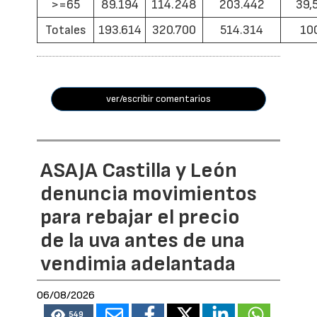
>=65
89.194
114.248
203.442
39,
Totales
193.614
320.700
514.314
10
ver/escribir comentarios
ASAJA Castilla y León
denuncia movimientos
para rebajar el precio
de la uva antes de una
vendimia adelantada
06/08/2026
549