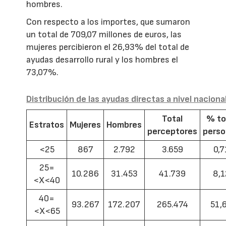
hombres.
Con respecto a los importes, que sumaron
un total de 709,07 millones de euros, las
mujeres percibieron el 26,93% del total de
ayudas desarrollo rural y los hombres el
73,07%.
Distribución de las ayudas directas a nivel naciona
Total
% to
Estratos
Mujeres
Hombres
perceptores
pers
<25
867
2.792
3.659
0,7
25=
10.286
31.453
41.739
8,1
<X<40
40=
93.267
172.207
265.474
51,
<X<65