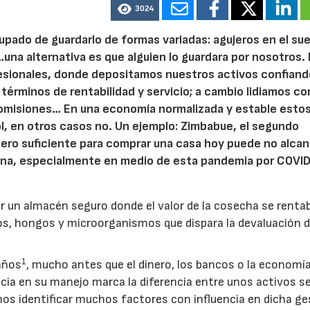
3024
pado de guardarlo de formas variadas: agujeros en el sue
n…una alternativa es que alguien lo guardara por nosotros. 
ionales, donde depositamos nuestros activos confiand
érminos de rentabilidad y servicio; a cambio lidiamos co
 comisiones… En una economía normalizada y estable esto
, en otros casos no. Un ejemplo: Zimbabue, el segundo
nero suficiente para comprar una casa hoy puede no alcan
emana, especialmente en medio de esta pandemia por COVI
er un almacén seguro donde el valor de la cosecha se rentab
tos, hongos y microorganismos que dispara la devaluación d
1
años
, mucho antes que el dinero, los bancos o la economí
ia en su manejo marca la diferencia entre unos activos s
mos identificar muchos factores con influencia en dicha ge