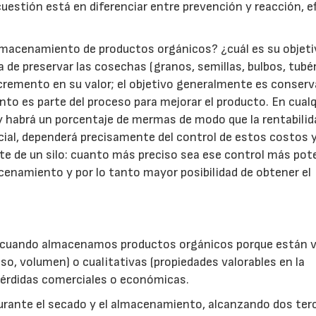
cuestión está en diferenciar entre prevención y reacción, e
almacenamiento de productos orgánicos? ¿cuál es su objet
a de preservar las cosechas (granos, semillas, bulbos, tubé
incremento en su valor; el objetivo generalmente es conserv
to es parte del proceso para mejorar el producto. En cualq
 habrá un porcentaje de mermas de modo que la rentabilid
cial, dependerá precisamente del control de estos costos 
e de un silo: cuanto más preciso sea ese control más pot
cenamiento y por lo tanto mayor posibilidad de obtener el
as cuando almacenamos productos orgánicos porque están v
so, volumen) o cualitativas (propiedades valorables en la
 pérdidas comerciales o económicas.
rante el secado y el almacenamiento, alcanzando dos ter