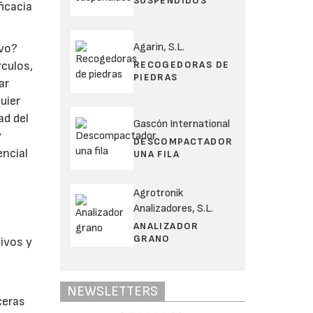
SUSPENDIDOS
ficacia
Agarin, S.L.
ivo?
RECOGEDORAS DE
rculos,
PIEDRAS
ar
uier
ad del
Gascón International
y
DESCOMPACTADOR
encial
UNA FILA
Agrotronik
Analizadores, S.L.
ANALIZADOR
GRANO
ivos y
NEWSLETTERS
ceras