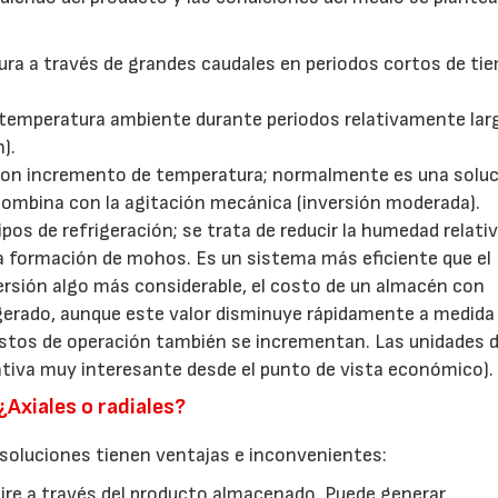
ura a través de grandes caudales en periodos cortos de ti
temperatura ambiente durante periodos relativamente lar
).
 con incremento de temperatura; normalmente es una solu
 combina con la agitación mecánica (inversión moderada).
os de refrigeración; se trata de reducir la humedad relativ
a formación de mohos. Es un sistema más eficiente que el
rsión algo más considerable, el costo de un almacén con
rigerado, aunque este valor disminuye rápidamente a medida
gastos de operación también se incrementan. Las unidades 
ativa muy interesante desde el punto de vista económico).
¿Axiales o radiales?
soluciones tienen ventajas e inconvenientes:
 aire a través del producto almacenado. Puede generar