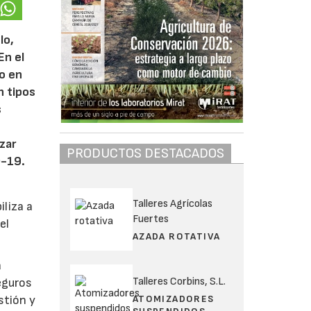
lo,
En el
o en
n tipos
s
zar
PRODUCTOS DESTACADOS
D-19.
Talleres Agrícolas
iliza a
Fuertes
el
AZADA ROTATIVA
a
Talleres Corbins, S.L.
eguros
ATOMIZADORES
stión y