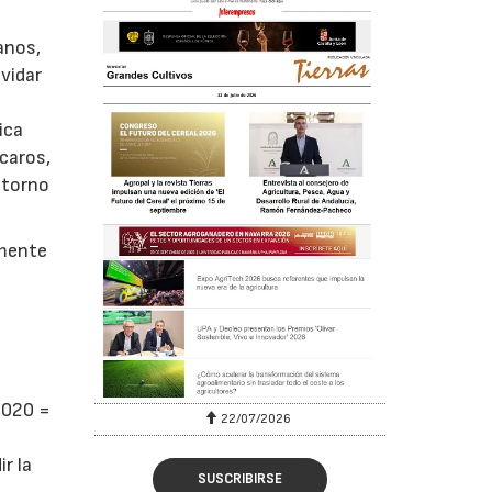
anos,
vidar
ica
caros,
 torno
lmente
 2020 =
22/07/2026
r la
SUSCRIBIRSE