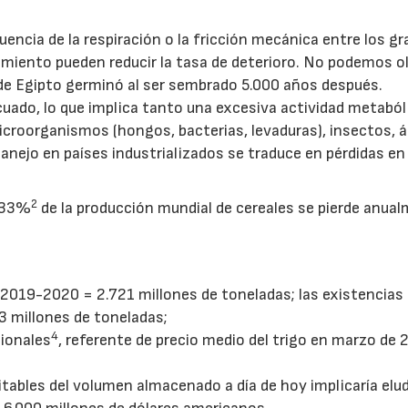
ncia de la respiración o la fricción mecánica entre los gr
iento pueden reducir la tasa de deterioro. No podemos ol
 de Egipto germinó al ser sembrado 5.000 años después.
cuado, lo que implica tanto una excesiva actividad metaból
croorganismos (hongos, bacterias, levaduras), insectos, á
manejo en países industrializados se traduce en pérdidas en
2
l 33%
de la producción mundial de cereales se pierde anua
2019-2020 = 2.721 millones de toneladas; las existencias
3 millones de toneladas;
4
cionales
, referente de precio medio del trigo en marzo de
22/07/2026
29/07/2026
tables del volumen almacenado a día de hoy implicaría eludi