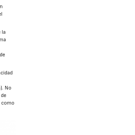
en
el
 la
ema
 de
acidad
). No
de
én como