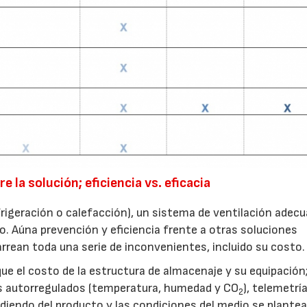
 la solución; eficiencia vs. eficacia
efrigeración o calefacción), un sistema de ventilación adec
. Aúna prevención y eficiencia frente a otras soluciones
rean toda una serie de inconvenientes, incluido su costo.
e el costo de la estructura de almacenaje y su equipación;
res autorregulados (temperatura, humedad y CO
), telemetría
2
diendo del producto y las condiciones del medio se plantea