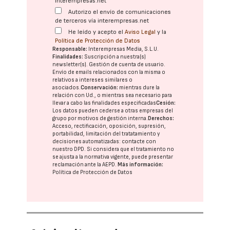
interempresas.net
Autorizo el envío de comunicaciones
de terceros vía interempresas.net
He leído y acepto el
Aviso Legal
y la
Política de Protección de Datos
Responsable:
Interempresas Media, S.L.U.
Finalidades:
Suscripción a nuestra(s)
newsletter(s). Gestión de cuenta de usuario.
Envío de emails relacionados con la misma o
relativos a intereses similares o
asociados.
Conservación:
mientras dure la
relación con Ud., o mientras sea necesario para
llevar a cabo las finalidades especificadas
Cesión:
Los datos pueden cederse a otras
empresas del
grupo
por motivos de gestión interna.
Derechos:
Acceso, rectificación, oposición, supresión,
portabilidad, limitación del tratatamiento y
decisiones automatizadas:
contacte con
nuestro DPD
. Si considera que el tratamiento no
se ajusta a la normativa vigente, puede presentar
reclamación ante la
AEPD
.
Más información:
Política de Protección de Datos