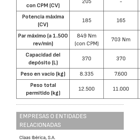
205
-
con CPM (CV)
Potencia máxima
185
165
(CV)
Par máximo (a 1.500
849 Nm
703 Nm
rev/min)
(con CPM)
Capacidad del
370
370
depósito (L)
Peso en vacío (kg)
8.335
7.600
Peso total
12.500
11.000
permitido (kg)
EMPRESAS O ENTIDADES
RELACIONADAS
Claas Ibérica, S.A.