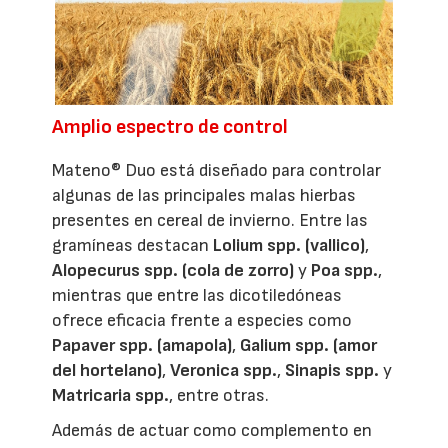
Amplio espectro de control
Mateno® Duo está diseñado para controlar
algunas de las principales malas hierbas
presentes en cereal de invierno. Entre las
gramíneas destacan
Lolium spp. (vallico)
,
Alopecurus spp. (cola de zorro)
y
Poa spp.
,
mientras que entre las dicotiledóneas
ofrece eficacia frente a especies como
Papaver spp. (amapola)
,
Galium spp. (amor
del hortelano)
,
Veronica spp.
,
Sinapis spp.
y
Matricaria spp.
, entre otras.
Además de actuar como complemento en