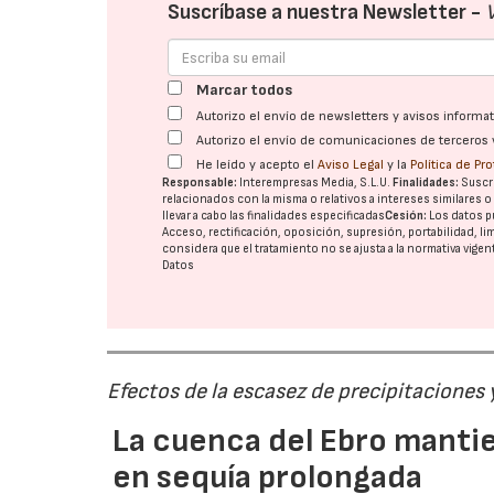
Suscríbase a nuestra Newsletter -
Marcar todos
Autorizo el envío de newsletters y avisos inform
Autorizo el envío de comunicaciones de terceros 
He leído y acepto el
Aviso Legal
y la
Política de Pr
Responsable:
Interempresas Media, S.L.U.
Finalidades:
Suscri
relacionados con la misma o relativos a intereses similares 
llevar a cabo las finalidades especificadas
Cesión:
Los datos p
Acceso, rectificación, oposición, supresión, portabilidad, l
considera que el tratamiento no se ajusta a la normativa vige
Datos
Efectos de la escasez de precipitaciones
La cuenca del Ebro mantie
en sequía prolongada