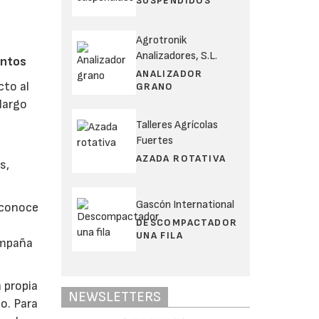
SUSPENDIDOS
Agrotronik
Analizadores, S.L.
entos
ANALIZADOR
cto al
GRANO
largo
Talleres Agrícolas
Fuertes
a
AZADA ROTATIVA
s,
Gascón International
econoce
DESCOMPACTADOR
UNA FILA
ampaña
 propia
NEWSLETTERS
o. Para