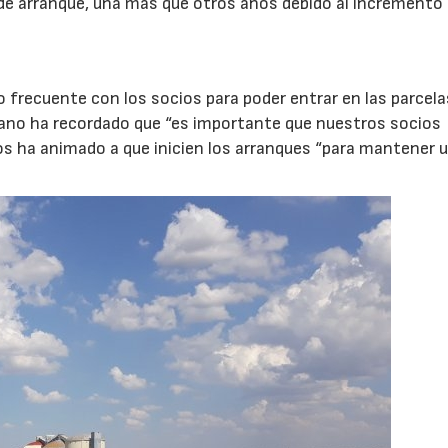
e arranque, una más que otros años debido al incremento 
recuente con los socios para poder entrar en las parcelas
no ha recordado que “es importante que nuestros socios
 los ha animado a que inicien los arranques “para mantener 
22/07/2026
29/07/2026