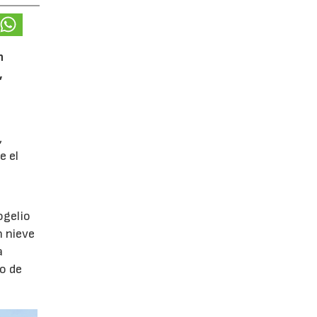
n
,
,
e el
ogelio
n nieve
a
o de