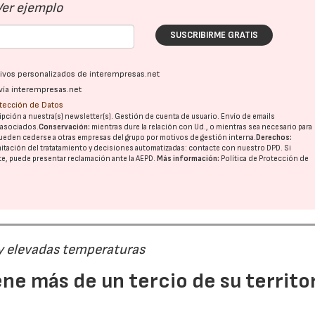
Ver ejemplo
SUSCRIBIRME GRATIS
ativos personalizados de interempresas.net
vía interempresas.net
otección de Datos
pción a nuestra(s) newsletter(s). Gestión de cuenta de usuario. Envío de emails
o asociados.
Conservación:
mientras dure la relación con Ud., o mientras sea necesario para
ueden cederse a otras
empresas del grupo
por motivos de gestión interna.
Derechos:
imitación del tratatamiento y decisiones automatizadas:
contacte con nuestro DPD
. Si
nte, puede presentar reclamación ante la
AEPD
.
Más información:
Política de Protección de
 y elevadas temperaturas
ne más de un tercio de su territo