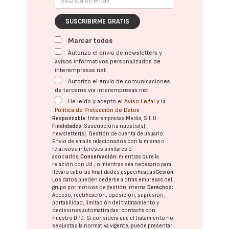
SUSCRIBIRME GRATIS
Marcar todos
Autorizo el envío de newsletters y
avisos informativos personalizados de
interempresas.net
Autorizo el envío de comunicaciones
de terceros vía interempresas.net
He leído y acepto el
Aviso Legal
y la
Política de Protección de Datos
Responsable:
Interempresas Media, S.L.U.
Finalidades:
Suscripción a nuestra(s)
newsletter(s). Gestión de cuenta de usuario.
Envío de emails relacionados con la misma o
relativos a intereses similares o
asociados.
Conservación:
mientras dure la
relación con Ud., o mientras sea necesario para
llevar a cabo las finalidades especificadas
Cesión:
Los datos pueden cederse a otras
empresas del
grupo
por motivos de gestión interna.
Derechos:
Acceso, rectificación, oposición, supresión,
portabilidad, limitación del tratatamiento y
decisiones automatizadas:
contacte con
nuestro DPD
. Si considera que el tratamiento no
se ajusta a la normativa vigente, puede presentar