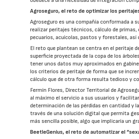
obedece a una necesidad de integración compl
Agroseguro, el reto de optimizar los peritajes
Agroseguro es una compañía conformada a su
realizar peritajes técnicos, cálculo de primas,
pecuarios, acuícolas, pastos y forestales, as
El reto que plantean se centra en el peritaje 
superficie proyectada de la copa de los árbol
tener unos datos muy aproximados en gabinete
los criterios de peritaje de forma que se inc
cálculo que de otra forma resulta tedioso y c
Fermín Flores, Director Territorial de Agroseg
al máximo el servicio a sus usuarios y facilita
determinación de las pérdidas en cantidad y 
través de una solución digital que permita ge
más sencilla posible, algo que implicaría un g
BeetleGenius, el reto de automatizar el “sex