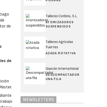
PIEDRAS
tiago
Talleres Corbins, S.L.
 de
ATOMIZADORES
tor de
SUSPENDIDOS
Talleres Agrícolas
s
Fuertes
AZADA ROTATIVA
les de
Gascón International
DESCOMPACTADOR
UNA FILA
ición
Máster.
ediante
NEWSLETTERS
trabajo