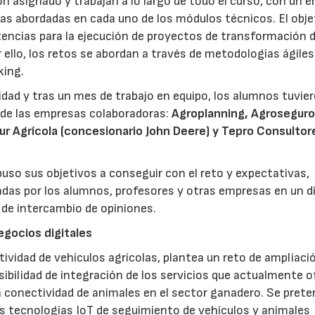
ón asignado y trabajan a lo largo de todo el curso, con un 
ías abordadas en cada uno de los módulos técnicos. El obje
encias para la ejecución de proyectos de transformación d
 ello, los retos se abordan a través de metodologías ágiles
king.
idad y tras un mes de trabajo en equipo, los alumnos tuvier
 de las empresas colaboradoras:
Agroplanning, Agroseguro
r Agrícola (concesionario John Deere) y Tepro Consultor
uso sus objetivos a conseguir con el reto y expectativas,
das por los alumnos, profesores y otras empresas en un d
 de intercambio de opiniones.
egocios digitales
ividad de vehículos agrícolas, plantea un reto de ampliaci
22/07/2026
29/07/2026
sibilidad de integración de los servicios que actualmente 
a conectividad de animales en el sector ganadero. Se pret
s tecnologías IoT de seguimiento de vehículos y animales