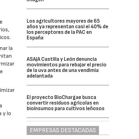
Los agricultores mayores de 65
e
años ya representan casi el 40% de
rios,
los perceptores de la PAC en
icos.
España
nar la
mitan
ASAJA Castilla y León denuncia
rmizar
movimientos para rebajar el precio
de la uva antes de una vendimia
te
adelantada
timizar
El proyecto BioChargae busca
convertir residuos agrícolas en
a
bioinsumos para cultivos leñosos
 y lo
EMPRESAS DESTACADAS