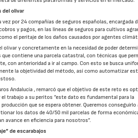
eta de diferentes plataformas y servicios en el mercado.
 del olivar
 vez por 24 compañías de seguros españolas, encargada d
 cobros y pagos, en las líneas de seguros para cultivos agra
í como el peritaje de los daños causados por agentes climát
del olivar y concretamente en la necesidad de poder determi
es que contiene una parcela catastral, con técnicas que per
, con anterioridad a ir al campo. Con esto se busca unifo
remente la objetividad del método, así como automatizar es
ostoso.
uros Andalucía , remarcó que el objetivo de este reto es op
r el trabajo a su peritos “este dato es fundamental para la
la producción que se espera obtener. Queremos conseguirlo 
stionar los datos de 40/50 mil parcelas de forma económica
ran avance en eficiencia para nosotros”.
aje” de escarabajos