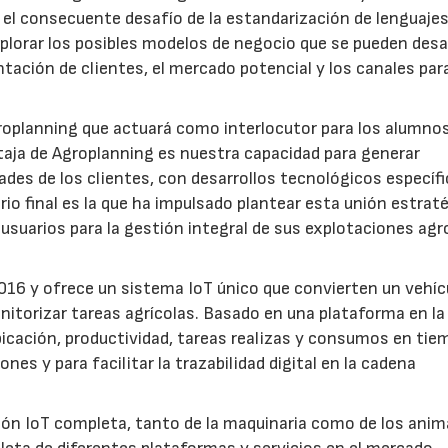
 el consecuente desafío de la estandarización de lenguajes
xplorar los posibles modelos de negocio que se pueden desar
ntación de clientes, el mercado potencial y los canales par
roplanning que actuará como interlocutor para los alumno
ntaja de Agroplanning es nuestra capacidad para generar
ades de los clientes, con desarrollos tecnológicos específi
uario final es la que ha impulsado plantear esta unión estrat
usuarios para la gestión integral de sus explotaciones agr
16 y ofrece un sistema IoT único que convierten un vehíc
itorizar tareas agrícolas. Basado en una plataforma en la
icación, productividad, tareas realizas y consumos en tie
nes y para facilitar la trazabilidad digital en la cadena
ión IoT completa, tanto de la maquinaria como de los anim