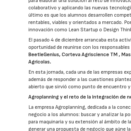
para elaborar una solución al reto de innovaci
colaborativo y aplicando las nuevas tecnolog
último es que los alumnos desarrollen compet
rentables, viables y orientados a mercado. Por
innovación como Lean Startup o Design Thin
El pasado 4 de diciembre arrancaba esta activ
oportunidad de reunirse con los responsables
BeetleGenius, Corteva Agriscience TM , Masu
Agrícolas.
En esta jornada, cada una de las empresas exp
además de responder a las cuestiones plantea
abierto que sirvió como punto de encuentro y
Agroplanning y el reto de la integración de n
La empresa Agroplanning, dedicada a la conect
negocio a los alumnos: buscar y analizar la po
para maquinaria y su extensión al ámbito de l
generar una propuesta de negocio que aúne la