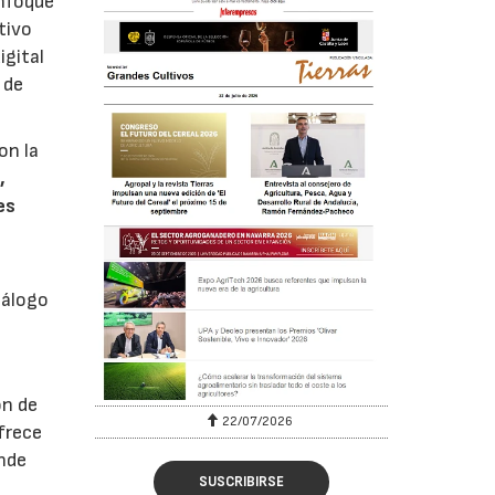
enfoque
tivo
igital
 de
on la
,
es
iálogo
ón de
22/07/2026
ofrece
ende
SUSCRIBIRSE