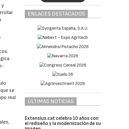
 y
rollar
ENLACES DESTACADOS
a
s
cos.
égica
o-
ulo
 que se
mpo real
ÚLTIMAS NOTICIAS
Extensius.cat celebra 10 años con
ales,
el rediseño y la modernización de su
imagen