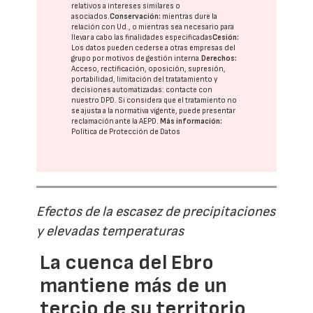
relativos a intereses similares o
asociados.
Conservación:
mientras dure la
relación con Ud., o mientras sea necesario para
llevar a cabo las finalidades especificadas
Cesión:
Los datos pueden cederse a otras
empresas del
grupo
por motivos de gestión interna.
Derechos:
Acceso, rectificación, oposición, supresión,
portabilidad, limitación del tratatamiento y
decisiones automatizadas:
contacte con
nuestro DPD
. Si considera que el tratamiento no
se ajusta a la normativa vigente, puede presentar
reclamación ante la
AEPD
.
Más información:
Política de Protección de Datos
Efectos de la escasez de precipitaciones
y elevadas temperaturas
La cuenca del Ebro
mantiene más de un
tercio de su territorio