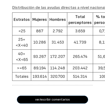
Distribución de las ayudas directas a nivel naciona
Total
% to
Estratos
Mujeres
Hombres
perceptores
pers
<25
867
2.792
3.659
0,7
25=
10.286
31.453
41.739
8,1
<X<40
40=
93.267
172.207
265.474
51,
<X<65
>=65
89.194
114.248
203.442
39,
Totales
193.614
320.700
514.314
10
ver/escribir comentarios