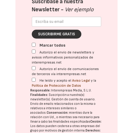
Suscríbase a nuestra
Newsletter -
Ver ejemplo
SUSCRIBIRME GRATIS
Marcar todos
Autorizo el envío de newsletters y
avisos informativos personalizados de
interempresas.net
Autorizo el envío de comunicaciones
de terceros vía interempresas.net
He leído y acepto el
Aviso Legal
y la
Política de Protección de Datos
Responsable:
Interempresas Media, S.L.U.
Finalidades:
Suscripción a nuestra(s)
newsletter(s). Gestión de cuenta de usuario.
Envío de emails relacionados con la misma o
relativos a intereses similares o
asociados.
Conservación:
mientras dure la
relación con Ud., o mientras sea necesario para
llevar a cabo las finalidades especificadas
Cesión:
Los datos pueden cederse a otras
empresas del
grupo
por motivos de gestión interna.
Derechos: