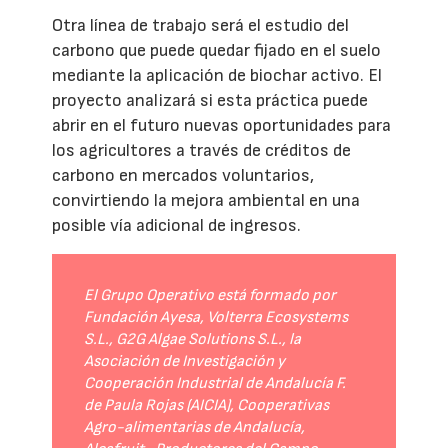
Otra línea de trabajo será el estudio del
carbono que puede quedar fijado en el suelo
mediante la aplicación de biochar activo. El
proyecto analizará si esta práctica puede
abrir en el futuro nuevas oportunidades para
los agricultores a través de créditos de
carbono en mercados voluntarios,
convirtiendo la mejora ambiental en una
posible vía adicional de ingresos.
El Grupo Operativo está formado por
Fundación Ayesa, Volterra Ecosystems
S.L., G2G Algae Solutions S.L., la
Asociación de Investigación y
Cooperación Industrial de Andalucía F.
de Paula Rojas (AICIA), Cooperativas
Agro-alimentarias de Andalucía,