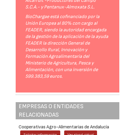
Alcafruit -Productores del Campo
S.C.A.- y Pentanux-Almoxata S.L.
BioChargae está cofinanciado por la
Unión Europea al 80% con cargo al
FEADER, siendo la autoridad encargada
de la gestión de la aplicación de la ayuda
FEADER la dirección General de
Desarrollo Rural, Innovación y
Formación Agroalimentaria del
Ministerio de Agricultura, Pesca y
Alimentación, con una inversión de
599.383,59 euros.
EMPRESAS O ENTIDADES
RELACIONADAS
Cooperativas Agro-Alimentarias de Andalucía
Solicitar información
Ver stand virtual