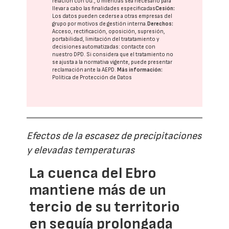
relación con Ud., o mientras sea necesario para
llevar a cabo las finalidades especificadas
Cesión:
Los datos pueden cederse a otras
empresas del
grupo
por motivos de gestión interna.
Derechos:
Acceso, rectificación, oposición, supresión,
portabilidad, limitación del tratatamiento y
decisiones automatizadas:
contacte con
nuestro DPD
. Si considera que el tratamiento no
se ajusta a la normativa vigente, puede presentar
reclamación ante la
AEPD
.
Más información:
Política de Protección de Datos
Efectos de la escasez de precipitaciones
y elevadas temperaturas
La cuenca del Ebro
mantiene más de un
tercio de su territorio
en sequía prolongada