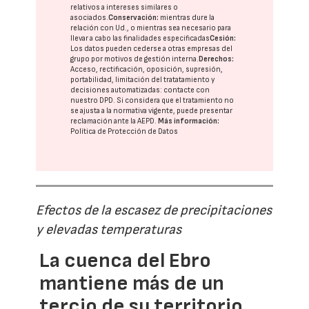
relativos a intereses similares o
asociados.
Conservación:
mientras dure la
relación con Ud., o mientras sea necesario para
llevar a cabo las finalidades especificadas
Cesión:
Los datos pueden cederse a otras
empresas del
grupo
por motivos de gestión interna.
Derechos:
Acceso, rectificación, oposición, supresión,
portabilidad, limitación del tratatamiento y
decisiones automatizadas:
contacte con
nuestro DPD
. Si considera que el tratamiento no
se ajusta a la normativa vigente, puede presentar
reclamación ante la
AEPD
.
Más información:
Política de Protección de Datos
Efectos de la escasez de precipitaciones
y elevadas temperaturas
La cuenca del Ebro
mantiene más de un
tercio de su territorio