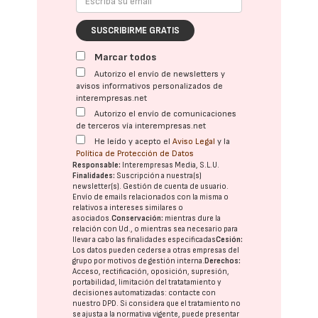
SUSCRIBIRME GRATIS
Marcar todos
Autorizo el envío de newsletters y
avisos informativos personalizados de
interempresas.net
Autorizo el envío de comunicaciones
de terceros vía interempresas.net
He leído y acepto el
Aviso Legal
y la
Política de Protección de Datos
Responsable:
Interempresas Media, S.L.U.
Finalidades:
Suscripción a nuestra(s)
newsletter(s). Gestión de cuenta de usuario.
Envío de emails relacionados con la misma o
relativos a intereses similares o
asociados.
Conservación:
mientras dure la
relación con Ud., o mientras sea necesario para
llevar a cabo las finalidades especificadas
Cesión:
Los datos pueden cederse a otras
empresas del
grupo
por motivos de gestión interna.
Derechos:
Acceso, rectificación, oposición, supresión,
portabilidad, limitación del tratatamiento y
decisiones automatizadas:
contacte con
nuestro DPD
. Si considera que el tratamiento no
se ajusta a la normativa vigente, puede presentar