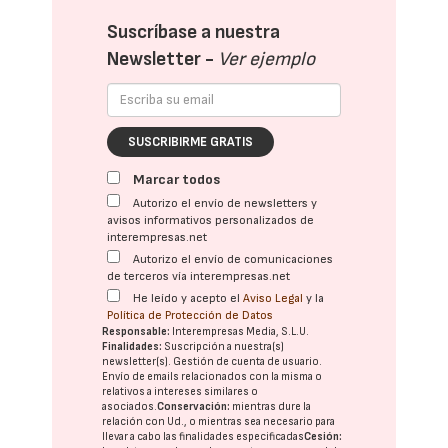
Suscríbase a nuestra
Newsletter -
Ver ejemplo
SUSCRIBIRME GRATIS
Marcar todos
Autorizo el envío de newsletters y
avisos informativos personalizados de
interempresas.net
Autorizo el envío de comunicaciones
de terceros vía interempresas.net
He leído y acepto el
Aviso Legal
y la
Política de Protección de Datos
Responsable:
Interempresas Media, S.L.U.
Finalidades:
Suscripción a nuestra(s)
newsletter(s). Gestión de cuenta de usuario.
Envío de emails relacionados con la misma o
relativos a intereses similares o
asociados.
Conservación:
mientras dure la
relación con Ud., o mientras sea necesario para
llevar a cabo las finalidades especificadas
Cesión: