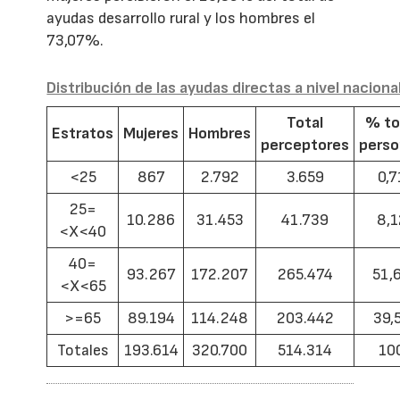
ayudas desarrollo rural y los hombres el
73,07%.
Distribución de las ayudas directas a nivel naciona
Total
% to
Estratos
Mujeres
Hombres
perceptores
pers
<25
867
2.792
3.659
0,7
25=
10.286
31.453
41.739
8,1
<X<40
40=
93.267
172.207
265.474
51,
<X<65
>=65
89.194
114.248
203.442
39,
Totales
193.614
320.700
514.314
10