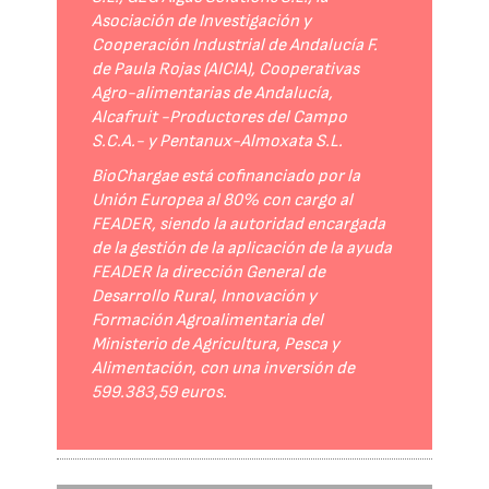
Asociación de Investigación y
Cooperación Industrial de Andalucía F.
de Paula Rojas (AICIA), Cooperativas
Agro-alimentarias de Andalucía,
Alcafruit -Productores del Campo
S.C.A.- y Pentanux-Almoxata S.L.
BioChargae está cofinanciado por la
Unión Europea al 80% con cargo al
FEADER, siendo la autoridad encargada
de la gestión de la aplicación de la ayuda
FEADER la dirección General de
Desarrollo Rural, Innovación y
Formación Agroalimentaria del
Ministerio de Agricultura, Pesca y
Alimentación, con una inversión de
599.383,59 euros.