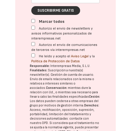
SUSCRIBIRME GRATIS
Marcar todos
Autorizo el envío de newsletters y
avisos informativos personalizados de
interempresas.net
Autorizo el envío de comunicaciones
de terceros vía interempresas.net
He leído y acepto el
Aviso Legal
y la
Política de Protección de Datos
Responsable:
Interempresas Media, S.L.U.
Finalidades:
Suscripción a nuestra(s)
newsletter(s). Gestión de cuenta de usuario.
Envío de emails relacionados con la misma o
relativos a intereses similares o
asociados.
Conservación:
mientras dure la
relación con Ud., o mientras sea necesario para
llevar a cabo las finalidades especificadas
Cesión:
Los datos pueden cederse a otras
empresas del
grupo
por motivos de gestión interna.
Derechos:
Acceso, rectificación, oposición, supresión,
portabilidad, limitación del tratatamiento y
decisiones automatizadas:
contacte con
nuestro DPD
. Si considera que el tratamiento no
se ajusta a la normativa vigente, puede presentar