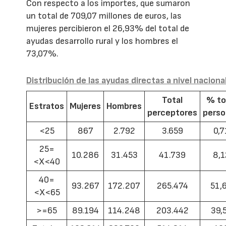
Con respecto a los importes, que sumaron
un total de 709,07 millones de euros, las
mujeres percibieron el 26,93% del total de
ayudas desarrollo rural y los hombres el
73,07%.
Distribución de las ayudas directas a nivel naciona
Total
% to
Estratos
Mujeres
Hombres
perceptores
pers
<25
867
2.792
3.659
0,7
25=
10.286
31.453
41.739
8,1
<X<40
40=
93.267
172.207
265.474
51,
<X<65
>=65
89.194
114.248
203.442
39,