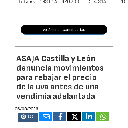
Totales
193.614
320.700
514.314
10
ver/escribir comentarios
ASAJA Castilla y León
denuncia movimientos
para rebajar el precio
de la uva antes de una
vendimia adelantada
06/08/2026
310