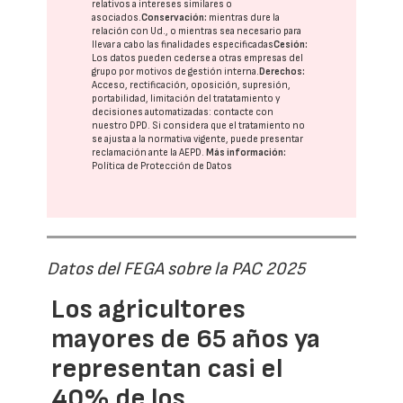
relativos a intereses similares o
asociados.
Conservación:
mientras dure la
relación con Ud., o mientras sea necesario para
llevar a cabo las finalidades especificadas
Cesión:
Los datos pueden cederse a otras
empresas del
grupo
por motivos de gestión interna.
Derechos:
Acceso, rectificación, oposición, supresión,
portabilidad, limitación del tratatamiento y
decisiones automatizadas:
contacte con
nuestro DPD
. Si considera que el tratamiento no
se ajusta a la normativa vigente, puede presentar
reclamación ante la
AEPD
.
Más información:
Política de Protección de Datos
Datos del FEGA sobre la PAC 2025
Los agricultores
mayores de 65 años ya
representan casi el
40% de los