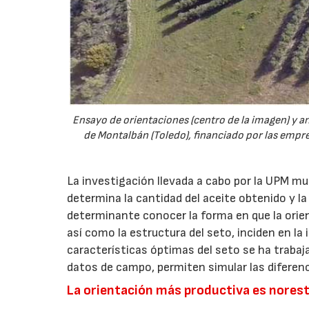
Ensayo de orientaciones (centro de la imagen) y an
de Montalbán (Toledo), financiado por las empre
La investigación llevada a cabo por la UPM mue
determina la cantidad del aceite obtenido y l
determinante conocer la forma en que la orient
así como la estructura del seto, inciden en la 
características óptimas del seto se ha traba
datos de campo, permiten simular las diferenc
La orientación más productiva es nores