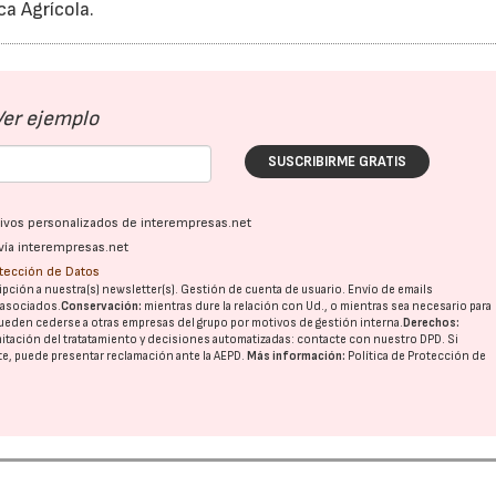
ca Agrícola.
Ver ejemplo
SUSCRIBIRME GRATIS
ativos personalizados de interempresas.net
vía interempresas.net
otección de Datos
pción a nuestra(s) newsletter(s). Gestión de cuenta de usuario. Envío de emails
o asociados.
Conservación:
mientras dure la relación con Ud., o mientras sea necesario para
ueden cederse a otras
empresas del grupo
por motivos de gestión interna.
Derechos:
imitación del tratatamiento y decisiones automatizadas:
contacte con nuestro DPD
. Si
nte, puede presentar reclamación ante la
AEPD
.
Más información:
Política de Protección de