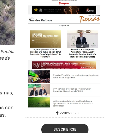
a Puebla
as de
ismas,
os con
22/07/2026
as.
SUSCRIBIRSE