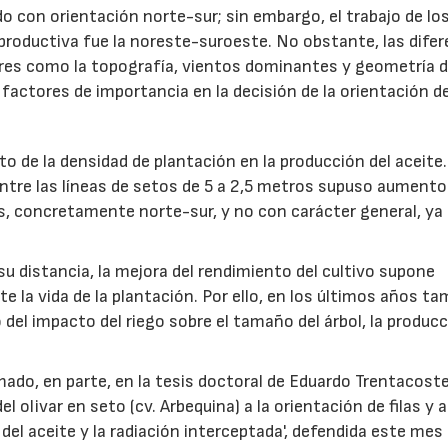
o con orientación norte-sur; sin embargo, el trabajo de lo
 productiva fue la noreste-suroeste. No obstante, las dife
ores como la topografía, vientos dominantes y geometría d
actores de importancia en la decisión de la orientación de
o de la densidad de plantación en la producción del aceite
ntre las líneas de setos de 5 a 2,5 metros supuso aumento
s, concretamente norte-sur, y no con carácter general, ya
 su distancia, la mejora del rendimiento del cultivo supone
 la vida de la plantación. Por ello, en los últimos años t
o del impacto del riego sobre el tamaño del árbol, la produc
mado, en parte, en la tesis doctoral de Eduardo Trentacoste
l olivar en seto (cv. Arbequina) a la orientación de filas y 
 del aceite y la radiación interceptada', defendida este mes 