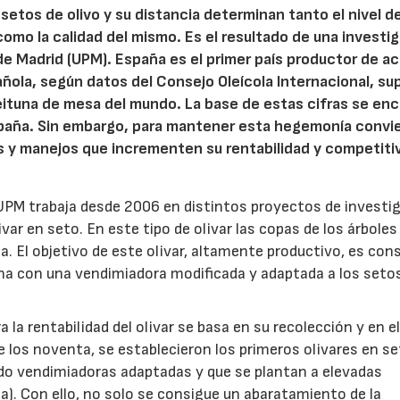
e setos de olivo y su distancia determinan tanto el nivel d
omo la calidad del mismo. Es el resultado de una investi
 de Madrid (UPM). España es el primer país productor de a
ñola, según datos del Consejo Oleícola Internacional, su
ceituna de mesa del mundo. La base de estas cifras se en
España. Sin embargo, para mantener esta hegemonía convi
s y manejos que incrementen su rentabilidad y competiti
UPM trabaja desde 2006 en distintos proyectos de investi
var en seto. En este tipo de olivar las copas de los árboles
 El objetivo de este olivar, altamente productivo, es con
tuna con una vendimiadora modificada y adaptada a los set
la rentabilidad del olivar se basa en su recolección y en e
 los noventa, se establecieron los primeros olivares en se
do vendimiadoras adaptadas y que se plantan a elevadas
). Con ello, no solo se consigue un abaratamiento de la