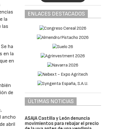
s
rencias
ENLACES DESTACADOS
e la
 las
. Se ha
s en la
 que en
ambién
ción de
ÚLTIMAS NOTICIAS
,
al ancho
ASAJA Castilla y León denuncia
movimientos para rebajar el precio
de abril
de la uva antes de una vendimia