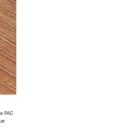
la PAC
ue