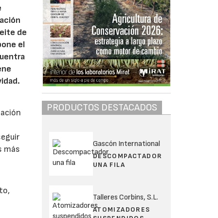
e
gación
ceite de
pone el
cuentra
ene
vidad.
PRODUCTOS DESTACADOS
gación
seguir
Gascón International
os más
DESCOMPACTADOR
UNA FILA
l
to,
Talleres Corbins, S.L.
ATOMIZADORES