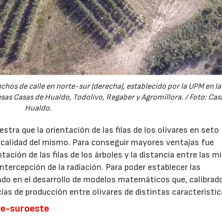
chos de calle en norte-sur (derecha), establecido por la UPM en l
sas Casas de Hualdo, Todolivo, Regaber y Agromillora. / Foto: Cas
Hualdo.
stra que la orientación de las filas de los olivares en seto
a calidad del mismo. Para conseguir mayores ventajas fue
ación de las filas de los árboles y la distancia entre las m
intercepción de la radiación. Para poder establecer las
jado en el desarrollo de modelos matemáticos que, calibrad
22/07/2026
29/07/2026
ias de producción entre olivares de distintas característic
te-suroeste