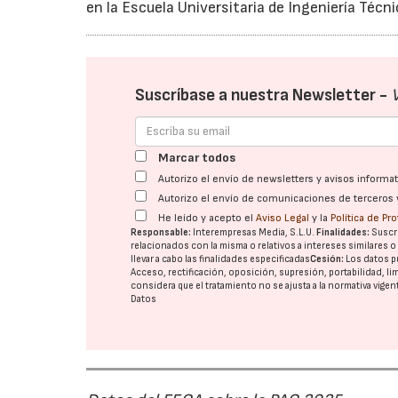
en la Escuela Universitaria de Ingeniería Técni
Suscríbase a nuestra Newsletter -
Marcar todos
Autorizo el envío de newsletters y avisos inform
Autorizo el envío de comunicaciones de terceros 
He leído y acepto el
Aviso Legal
y la
Política de Pr
Responsable:
Interempresas Media, S.L.U.
Finalidades:
Suscri
relacionados con la misma o relativos a intereses similares 
llevar a cabo las finalidades especificadas
Cesión:
Los datos p
Acceso, rectificación, oposición, supresión, portabilidad, l
considera que el tratamiento no se ajusta a la normativa vige
Datos