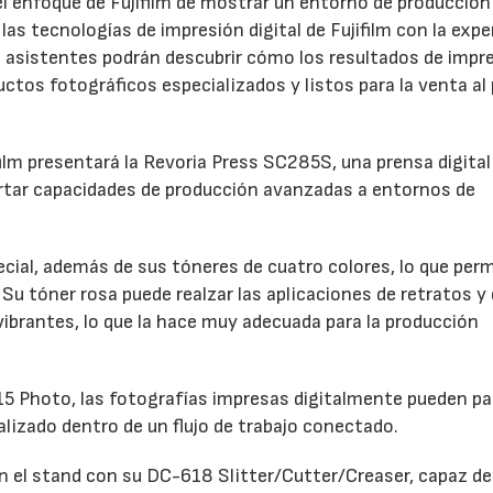
 enfoque de Fujifilm de mostrar un entorno de producción
las tecnologías de impresión digital de Fujifilm con la expe
 asistentes podrán descubrir cómo los resultados de impr
ctos fotográficos especializados y listos para la venta al
film presentará la Revoria Press SC285S, una prensa digital
rtar capacidades de producción avanzadas a entornos de
ial, además de sus tóneres de cuatro colores, lo que perm
Su tóner rosa puede realzar las aplicaciones de retratos y 
 vibrantes, lo que la hace muy adecuada para la producción
 Photo, las fotografías impresas digitalmente pueden pa
alizado dentro de un flujo de trabajo conectado.
 el stand con su DC-618 Slitter/Cutter/Creaser, capaz de 