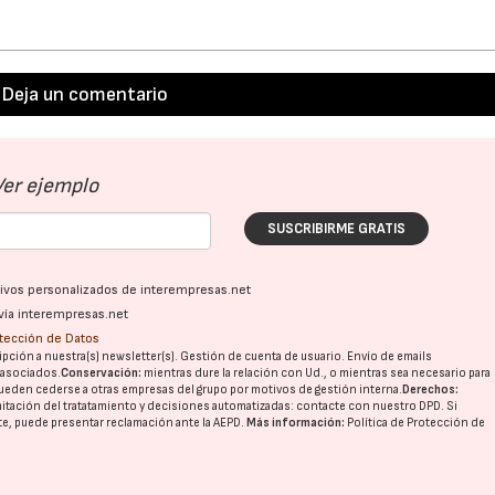
Deja un comentario
Ver ejemplo
SUSCRIBIRME GRATIS
ativos personalizados de interempresas.net
vía interempresas.net
otección de Datos
pción a nuestra(s) newsletter(s). Gestión de cuenta de usuario. Envío de emails
o asociados.
Conservación:
mientras dure la relación con Ud., o mientras sea necesario para
ueden cederse a otras
empresas del grupo
por motivos de gestión interna.
Derechos:
imitación del tratatamiento y decisiones automatizadas:
contacte con nuestro DPD
. Si
nte, puede presentar reclamación ante la
AEPD
.
Más información:
Política de Protección de