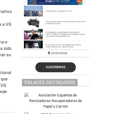
 nativo
a a VG
na e
a sido
22/07/2026
nar su
SUSCRIBIRSE
cional
 que
ENLACES DESTACADOS
r VG
onde