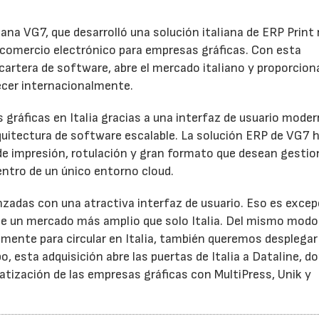
ana VG7, que desarrolló una solución italiana de ERP Print
 comercio electrónico para empresas gráficas. Con esta
 cartera de software, abre el mercado italiano y proporcion
ecer internacionalmente.
ráficas en Italia gracias a una interfaz de usuario moder
quitectura de software escalable. La solución ERP de VG7 h
22/07/2026
29/07/2026
e impresión, rotulación y gran formato que desean gestio
entro de un único entorno cloud.
adas con una atractiva interfaz de usuario. Eso es excep
ece un mercado más amplio que solo Italia. Del mismo modo
amente para circular en Italia, también queremos desplega
 esta adquisición abre las puertas de Italia a Dataline, d
ización de las empresas gráficas con MultiPress, Unik y