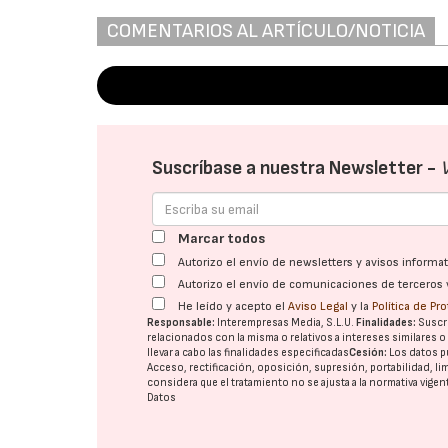
COMENTARIOS AL ARTÍCULO/NOTICIA
Suscríbase a nuestra Newsletter -
Marcar todos
Autorizo el envío de newsletters y avisos inform
Autorizo el envío de comunicaciones de terceros 
He leído y acepto el
Aviso Legal
y la
Política de Pr
Responsable:
Interempresas Media, S.L.U.
Finalidades:
Suscri
relacionados con la misma o relativos a intereses similares 
llevar a cabo las finalidades especificadas
Cesión:
Los datos p
Acceso, rectificación, oposición, supresión, portabilidad, l
considera que el tratamiento no se ajusta a la normativa vige
Datos