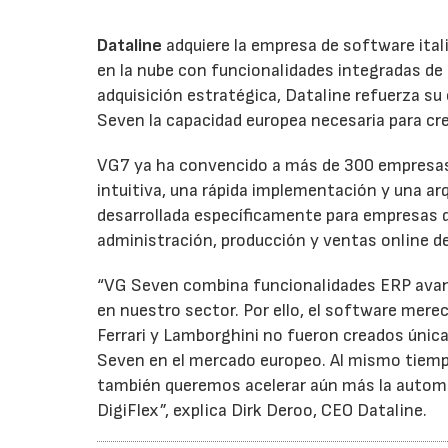
Dataline
adquiere la empresa de software itali
en la nube con funcionalidades integradas de
adquisición estratégica, Dataline refuerza su
Seven la capacidad europea necesaria para cr
VG7 ya ha convencido a más de 300 empresas g
intuitiva, una rápida implementación y una ar
desarrollada específicamente para empresas d
administración, producción y ventas online d
“VG Seven combina funcionalidades ERP avanz
en nuestro sector. Por ello, el software mer
Ferrari y Lamborghini no fueron creados únic
Seven en el mercado europeo. Al mismo tiempo,
también queremos acelerar aún más la automat
DigiFlex”, explica Dirk Deroo, CEO Dataline.