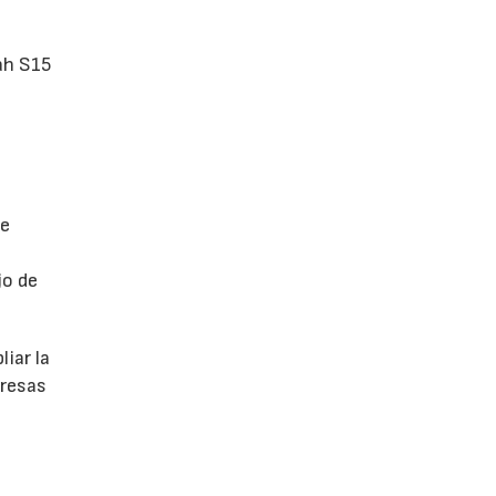
ah S15
de
jo de
iar la
presas