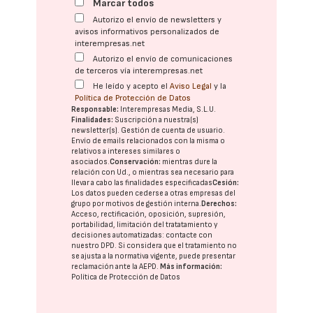
Marcar todos
Autorizo el envío de newsletters y
avisos informativos personalizados de
interempresas.net
Autorizo el envío de comunicaciones
de terceros vía interempresas.net
He leído y acepto el
Aviso Legal
y la
Política de Protección de Datos
Responsable:
Interempresas Media, S.L.U.
Finalidades:
Suscripción a nuestra(s)
newsletter(s). Gestión de cuenta de usuario.
Envío de emails relacionados con la misma o
relativos a intereses similares o
asociados.
Conservación:
mientras dure la
relación con Ud., o mientras sea necesario para
llevar a cabo las finalidades especificadas
Cesión:
Los datos pueden cederse a otras
empresas del
grupo
por motivos de gestión interna.
Derechos:
Acceso, rectificación, oposición, supresión,
portabilidad, limitación del tratatamiento y
decisiones automatizadas:
contacte con
nuestro DPD
. Si considera que el tratamiento no
se ajusta a la normativa vigente, puede presentar
reclamación ante la
AEPD
.
Más información:
Política de Protección de Datos